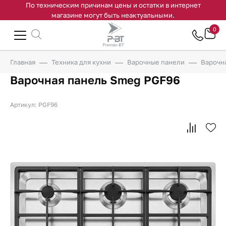
По техническим причинам цены и остатки в интернет
магазине могут быть неактуальными.
0
Главная
Техника для кухни
Варочные панели
Варочн
Варочная панель Smeg PGF96
Артикул: PGF96