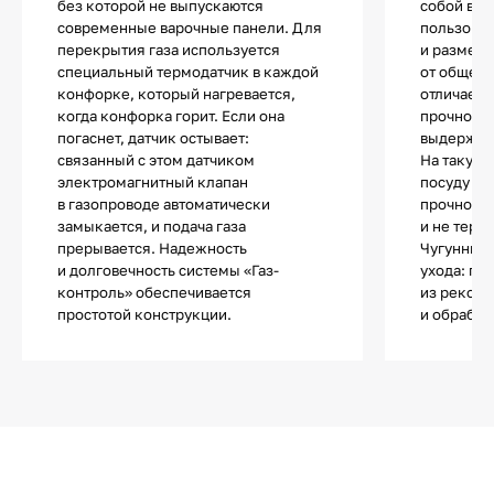
без которой не выпускаются
собой важ
современные варочные панели. Для
пользоват
перекрытия газа используется
и размер 
специальный термодатчик в каждой
от общего
конфорке, который нагревается,
отличаетс
когда конфорка горит. Если она
прочность
погаснет, датчик остывает:
выдержива
связанный с этом датчиком
На такую 
электромагнитный клапан
посуду лю
в газопроводе автоматически
прочности
замыкается, и подача газа
и не теря
прерывается. Надежность
Чугунные 
и долговечность системы «Газ-
ухода: по
контроль» обеспечивается
из рекоме
простотой конструкции.
и обрабат