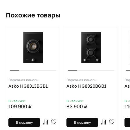
Похожие товары
Варочная панель
Варочная панель
Ва
Asko HG8313BGB1
Asko HG8320BGB1
As
В наличии
В наличии
В 
109 900 ₽
83 900 ₽
11
В корзину
В корзину