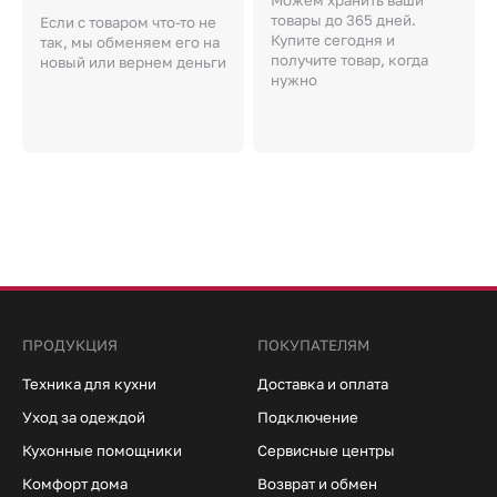
товары до 365 дней.
Если с товаром что-то не
Купите сегодня и
так, мы обменяем его на
получите товар, когда
новый или вернем деньги
нужно
ПРОДУКЦИЯ
ПОКУПАТЕЛЯМ
Техника для кухни
Доставка и оплата
Уход за одеждой
Подключение
Кухонные помощники
Сервисные центры
Комфорт дома
Возврат и обмен