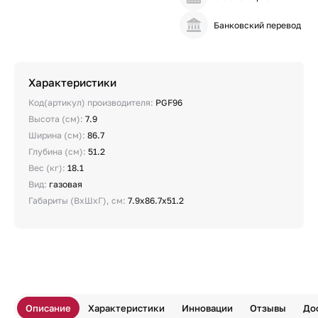
Банковский перевод
Характеристики
Код(артикул) производителя:
PGF96
Высота (см):
7.9
Ширина (см):
86.7
Глубина (см):
51.2
Вес (кг):
18.1
Вид:
газовая
Габариты (ВхШхГ), см:
7.9х86.7х51.2
Описание
Характеристики
Инновации
Отзывы
До