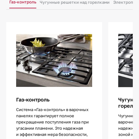
Газ-контроль
Чугунные решетки над горелками
Электропод
Газ-контроль
Чугунны
горелк
Система «Газ-контроль» в варочных
панелях гарантирует полное
Чугунные 
прекращение поступления газа при
варочных
угасании пламени. Это надежная
надежно р
и эффективная мера безопасности,
зоной наг