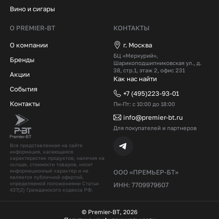
Вино и сигары
О PREMIER-BT
КОНТАКТЫ
О компании
г. Москва
БЦ «Меркурий»,
Бренды
Шарикоподшипниковская ул., д.
38, стр.1, этаж 2, офис 231
Акции
Как нас найти
События
+7 (495)223-93-01
Контакты
Пн-Пт: с 10:00 до 18:00
info@premier-bt.ru
Для покупателей и партнеров
Вся представленная на сайте
информация, касающаяся
характеристик продуктов, наличия на
складе, стоимости товаров, носит
информационный характер и не
ООО «ПРЕМЬЕР-БТ»
является публичной офертой,
определяемой положениями Статьи
ИНН: 7709979607
437(2) Гражданского кодекcа РФ.
© Premier-BT, 2026