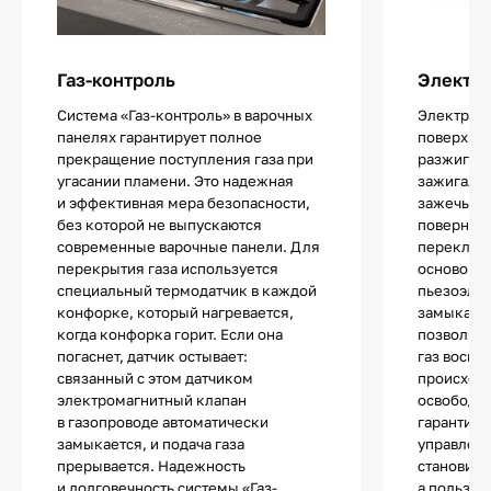
Газ-контроль
Электр
Система «Газ-контроль» в варочных
Электропо
панелях гарантирует полное
поверхнос
прекращение поступления газа при
разжигани
угасании пламени. Это надежная
зажигалок
и эффективная мера безопасности,
зажечь од
без которой не выпускаются
повернув 
современные варочные панели. Для
переключа
перекрытия газа используется
основой 
специальный термодатчик в каждой
пьезоэле
конфорке, который нагревается,
замыкани
когда конфорка горит. Если она
позволяют
погаснет, датчик остывает:
газ воспл
связанный с этом датчиком
происходи
электромагнитный клапан
освободит
в газопроводе автоматически
гарантиру
замыкается, и подача газа
управлени
прерывается. Надежность
становитс
и долговечность системы «Газ-
а пользов