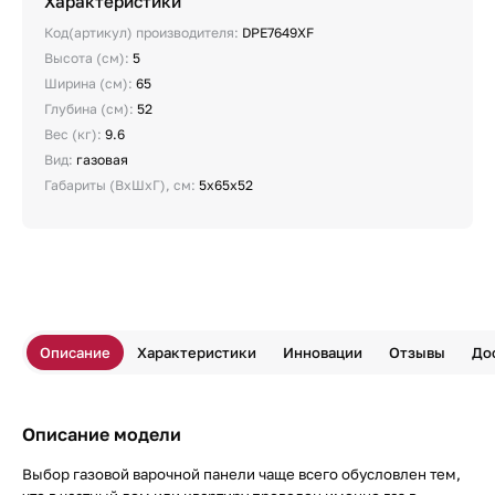
Характеристики
Код(артикул) производителя:
DPE7649XF
Высота (см):
5
Ширина (см):
65
Глубина (см):
52
Вес (кг):
9.6
Вид:
газовая
Габариты (ВхШхГ), см:
5х65х52
Описание
Характеристики
Инновации
Отзывы
До
Описание модели
Выбор газовой варочной панели чаще всего обусловлен тем,