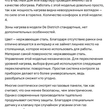
что в частный дом или квартиру проведен именно газ в
качестве обогрева. Работать с этой моделью довольно просто,
так как мощность нагрева видна невооруженным взглядом —
по силе огня в горелке. Количество конфорок в этой модели:
4.
Зоны нагрева в модели De Dietrich стандартные, нет
дополнительных особенностей.
Цвет — нержавеющая сталь. Благодаря отсутствию рамки она
отлично впишется в интерьер и не займет лишнее место на
столешнице, которое можно использовать для работы.
Материал самой поверхности: нержавеющая сталь.
Управление этой моделью механическое. Для переключения
уровней нагрева, выбора функций используются следующие
переключатели: поворотные. Простая система контроля за
прибором делают его более универсальным, ведь
разобраться сможет кто угодно.
Многие скептически смотрят на газовые панели, так как
считают, что они менее безопасны, чем электрические.
Однако современные производители тщательно
продумывают систему защиты. Благодаря специальным
датчику и клапану при случайном угасании огня газ