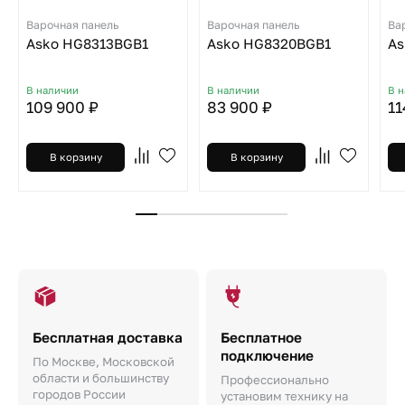
Варочная панель
Варочная панель
Ва
Asko HG8313BGB1
Asko HG8320BGB1
As
В наличии
В наличии
В 
109 900 ₽
83 900 ₽
11
В корзину
В корзину
Бесплатная доставка
Бесплатное
подключение
По Москве, Московской
области и большинству
Профессионально
городов России
установим технику на