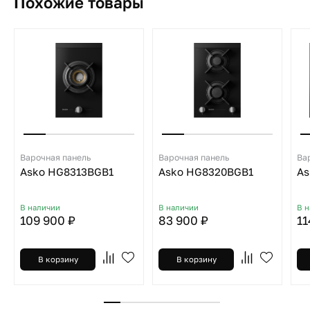
Похожие товары
Варочная панель
Варочная панель
Ва
Asko HG8313BGB1
Asko HG8320BGB1
As
В наличии
В наличии
В 
109 900 ₽
83 900 ₽
11
В корзину
В корзину