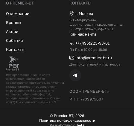
О PREMIER-BT
КОНТАКТЫ
О компании
г. Москва
БЦ «Меркурий»,
Бренды
Шарикоподшипниковская ул., д.
38, стр.1, этаж 2, офис 231
Акции
Как нас найти
События
+7 (495)223-93-01
Контакты
Пн-Пт: с 10:00 до 18:00
info@premier-bt.ru
Для покупателей и партнеров
Вся представленная на сайте
информация, касающаяся
характеристик продуктов, наличия на
складе, стоимости товаров, носит
информационный характер и не
ООО «ПРЕМЬЕР-БТ»
является публичной офертой,
определяемой положениями Статьи
ИНН: 7709979607
437(2) Гражданского кодекcа РФ.
© Premier-BT, 2026
Политика конфиденциальности
Разработано с
Vela