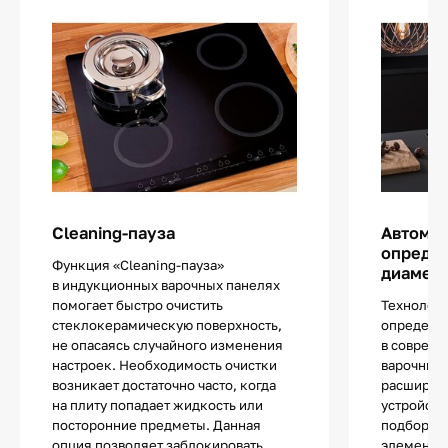
Cleaning-пауза
Автома
определ
Функция «Cleaning-пауза»
диаметр
в индукционных варочных панелях
помогает быстро очистить
Технологи
стеклокерамическую поверхность,
определе
не опасаясь случайного изменения
в соврем
настроек. Необходимость очистки
варочных 
возникает достаточно часто, когда
расширяе
на плиту попадает жидкость или
устройств
посторонние предметы. Данная
подбор по
опция позволяет заблокировать
элементы 