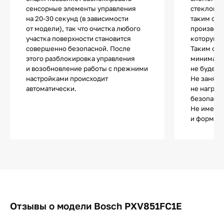
сенсорные элементы управления
стеклоке
на 20-30 секунд (в зависимости
таким обр
от модели), так что очистка любого
производи
участка поверхности становится
которую з
совершенно безопасной. После
Таким обр
этого разблокировка управления
минималь
и возобновление работы с прежними
не будет 
настройками происходит
Не занята
автоматически.
не нагрев
безопасно
Не имеет 
и форма п
Отзывы о модели Bosch PXV851FC1E