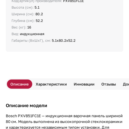
Код(артикул) производителя:
PXV851FC1E
Высота (см):
5.1
Ширина (см):
80.2
Глубина (см):
52.2
Вес (кг):
16
Вид:
индукционная
Габариты (ВхШхГ), см:
5.1x80.2x52.2
Описание
Характеристики
Инновации
Отзывы
До
Описание модели
Bosch PXV851FC1E — индукционная варочная панель шириной
80 см. Модель выполнена из высокопрочной стеклокерамики
и характеризуется независимым типом установки. Для