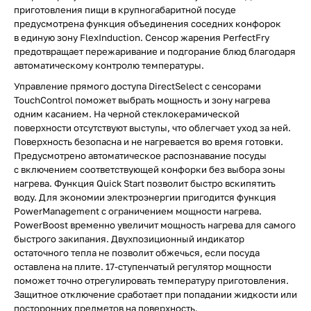
приготовления пищи в крупногабаритной посуде
предусмотрена функция объединения соседних конфорок
в единую зону FlexInduction. Сенсор жарения PerfectFry
предотвращает пережаривание и подгорание блюд благодаря
автоматическому контролю температуры.
Управление прямого доступа DirectSelect с сенсорами
TouchControl поможет выбрать мощность и зону нагрева
одним касанием. На черной стеклокерамической
поверхности отсутствуют выступы, что облегчает уход за ней.
Поверхность безопасна и не нагревается во время готовки.
Предусмотрено автоматическое распознавание посуды
с включением соответствующей конфорки без выбора зоны
нагрева. Функция Quick Start позволит быстро вскипятить
воду. Для экономии электроэнергии пригодится функция
PowerManagement с ограничением мощности нагрева.
PowerBoost временно увеличит мощность нагрева для самого
быстрого закипания. Двухпозиционный индикатор
остаточного тепла не позволит обжечься, если посуда
оставлена на плите. 17-ступенчатый регулятор мощности
поможет точно отрегулировать температуру приготовления.
Защитное отключение сработает при попадании жидкости или
посторонних предметов на поверхность.