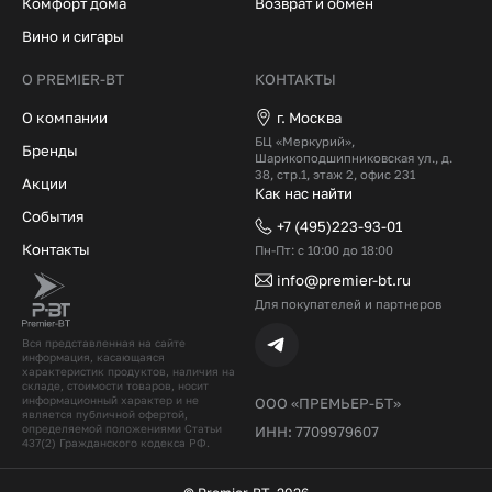
Комфорт дома
Возврат и обмен
Вино и сигары
О PREMIER-BT
КОНТАКТЫ
О компании
г. Москва
БЦ «Меркурий»,
Бренды
Шарикоподшипниковская ул., д.
38, стр.1, этаж 2, офис 231
Акции
Как нас найти
События
+7 (495)223-93-01
Контакты
Пн-Пт: с 10:00 до 18:00
info@premier-bt.ru
Для покупателей и партнеров
Вся представленная на сайте
информация, касающаяся
характеристик продуктов, наличия на
складе, стоимости товаров, носит
информационный характер и не
ООО «ПРЕМЬЕР-БТ»
является публичной офертой,
определяемой положениями Статьи
ИНН: 7709979607
437(2) Гражданского кодекcа РФ.