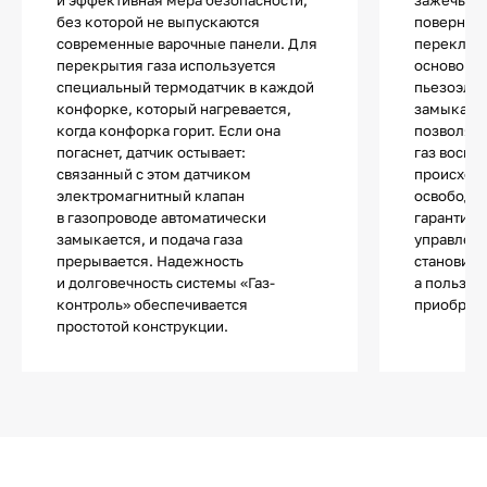
без которой не выпускаются
повернув 
современные варочные панели. Для
переключа
перекрытия газа используется
основой 
специальный термодатчик в каждой
пьезоэле
конфорке, который нагревается,
замыкани
когда конфорка горит. Если она
позволяют
погаснет, датчик остывает:
газ воспл
связанный с этом датчиком
происходи
электромагнитный клапан
освободит
в газопроводе автоматически
гарантиру
замыкается, и подача газа
управлени
прерывается. Надежность
становитс
и долговечность системы «Газ-
а пользов
контроль» обеспечивается
приобрета
простотой конструкции.