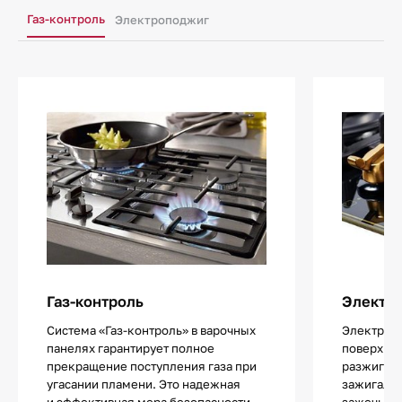
Газ-контроль
Электроподжиг
Газ-контроль
Электр
Система «Газ-контроль» в варочных
Электропо
панелях гарантирует полное
поверхнос
прекращение поступления газа при
разжигани
угасании пламени. Это надежная
зажигалок
и эффективная мера безопасности,
зажечь од