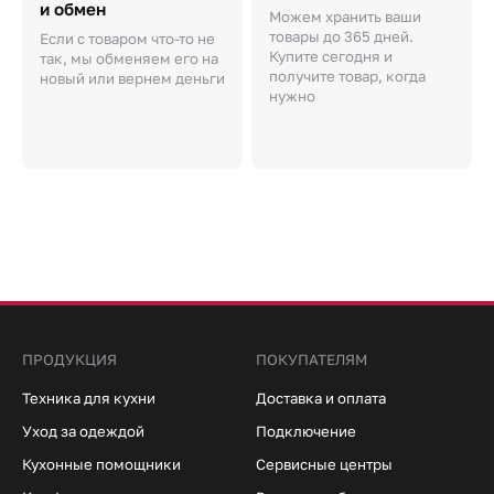
и обмен
Можем хранить ваши
товары до 365 дней.
Если с товаром что-то не
Купите сегодня и
так, мы обменяем его на
получите товар, когда
новый или вернем деньги
нужно
ПРОДУКЦИЯ
ПОКУПАТЕЛЯМ
Техника для кухни
Доставка и оплата
Уход за одеждой
Подключение
Кухонные помощники
Сервисные центры