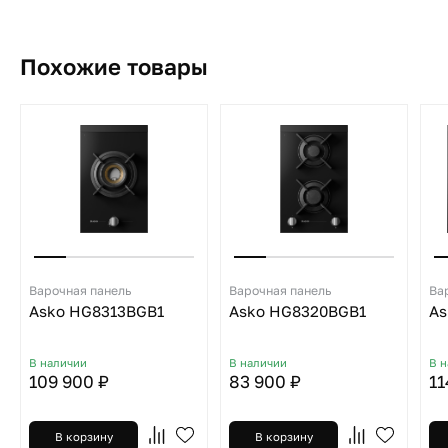
Похожие товары
Варочная панель
Варочная панель
Ва
Asko HG8313BGB1
Asko HG8320BGB1
As
В наличии
В наличии
В 
109 900 ₽
83 900 ₽
11
В корзину
В корзину