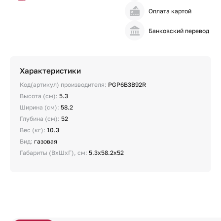
Оплата картой
Банковский перевод
Характеристики
Код(артикул) производителя:
PGP6B3B92R
Высота (см):
5.3
Ширина (см):
58.2
Глубина (см):
52
Вес (кг):
10.3
Вид:
газовая
Габариты (ВхШхГ), см:
5.3х58.2х52