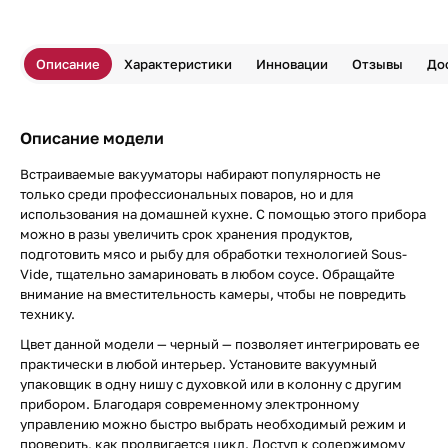
Описание
Характеристики
Инновации
Отзывы
До
Описание модели
Встраиваемые вакууматоры набирают популярность не
только среди профессиональных поваров, но и для
использования на домашней кухне. С помощью этого прибора
можно в разы увеличить срок хранения продуктов,
подготовить мясо и рыбу для обработки технологией Sous-
Vide, тщательно замариновать в любом соусе. Обращайте
внимание на вместительность камеры, чтобы не повредить
технику.
Цвет данной модели — черный — позволяет интегрировать ее
практически в любой интерьер. Установите вакуумный
упаковщик в одну нишу с духовкой или в колонну с другим
прибором. Благодаря современному электронному
управлению можно быстро выбрать необходимый режим и
проверить, как продвигается цикл. Доступ к содержимому