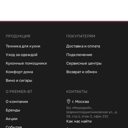
ПРОДУКЦИЯ
ПОКУПАТЕЛЯМ
Техника для кухни
Доставка и оплата
Уход за одеждой
Подключение
Кухонные помощники
Сервисные центры
Комфорт дома
Возврат и обмен
Вино и сигары
О PREMIER-BT
КОНТАКТЫ
О компании
г. Москва
БЦ «Меркурий»,
Бренды
Шарикоподшипниковская ул., д.
38, стр.1, этаж 2, офис 231
Акции
Как нас найти
События