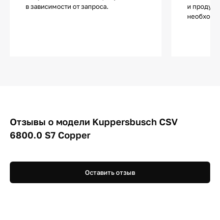
в зависимости от запроса.
и продукт
необходи
Отзывы о модели Kuppersbusch CSV
6800.0 S7 Copper
Оставить отзыв