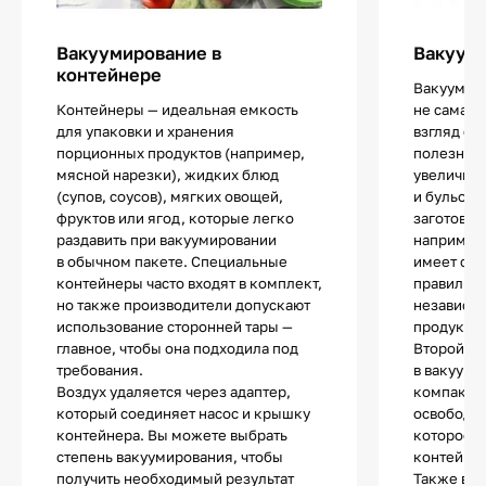
Вакуумирование в
Вакуум
контейнере
Вакуумир
Контейнеры — идеальная емкость
не самая 
для упаковки и хранения
взгляд оп
порционных продуктов (например,
полезная.
мясной нарезки), жидких блюд
увеличить
(супов, соусов), мягких овощей,
и бульоно
фруктов или ягод, которые легко
заготовки
раздавить при вакуумировании
например,
в обычном пакете. Специальные
имеет спе
контейнеры часто входят в комплект,
правильно
но также производители допускают
независим
использование сторонней тары —
продукта.
главное, чтобы она подходила под
Второй п
требования.
в вакуумн
Воздух удаляется через адаптер,
компактно
который соединяет насос и крышку
освободит
контейнера. Вы можете выбрать
которое 
степень вакуумирования, чтобы
контейнер
получить необходимый результат
Также в т