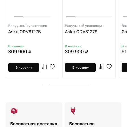
Вакуумный упаковщик
Вакуумный упаковщик
Ва
Asko ODV8127B
Asko ODV8127S
Ga
В наличии
В наличии
В 
309 900 ₽
309 900 ₽
51
В корзину
В корзину
Бесплатная доставка
Бесплатное