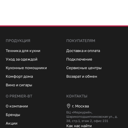
ПРОДУКЦИЯ
ПОКУПАТЕЛЯМ
Техника для кухни
Доставка и оплата
Уход за одеждой
Подключение
Кухонные помощники
Сервисные центры
Комфорт дома
Возврат и обмен
Вино и сигары
О PREMIER-BT
КОНТАКТЫ
О компании
г. Москва
БЦ «Меркурий»,
Бренды
Шарикоподшипниковская ул., д.
38, стр.1, этаж 2, офис 231
Акции
Как нас найти