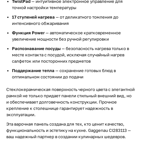
TwistPad
— интуитивное электронное управление для
точной настройки температуры
17 ступеней нагрева
— от деликатного томления до
интенсивного обжаривания
Функция Power
— автоматическое кратковременное
увеличение мощности без ручной регулировки
Распознавание посуды
— безопасность нагрева только в
месте контакта с посудой, исключая случайный нагрев
салфеток или посторонних предметов
Поддержание тепла
— сохранение готовых блюд в
оптимальном состоянии до подачи
Стеклокерамическая поверхность черного цвета с элегантной
рамкой не только придает панели стильный внешний вид, но
и обеспечивает долговечность конструкции. Прочное
крепление к столешнице гарантирует надежность в
эксплуатации.
Эта варочная панель создана для тех, кто ценит качество,
функциональность и эстетику на кухне. Gaggenau CI283113 —
ваш надежный партнер в создании кулинарных шедевров.