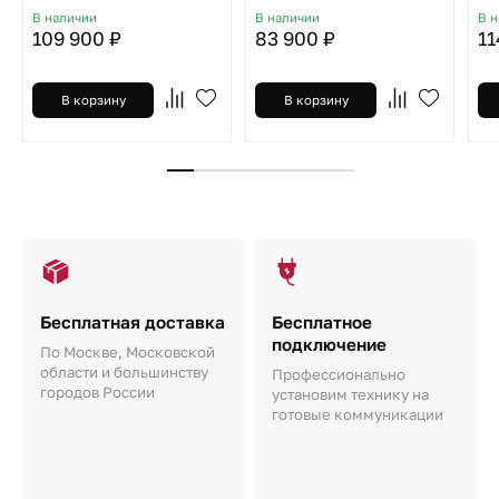
В наличии
В наличии
В 
109 900 ₽
83 900 ₽
11
В корзину
В корзину
Бесплатная доставка
Бесплатное
подключение
По Москве, Московской
области и большинству
Профессионально
городов России
установим технику на
готовые коммуникации