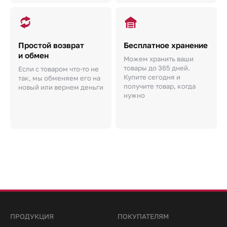
Простой возврат
Бесплатное хранение
и обмен
Можем хранить ваши
товары до 365 дней.
Если с товаром что-то не
Купите сегодня и
так, мы обменяем его на
получите товар, когда
новый или вернем деньги
нужно
ПРОДУКЦИЯ
ПОКУПАТЕЛЯМ