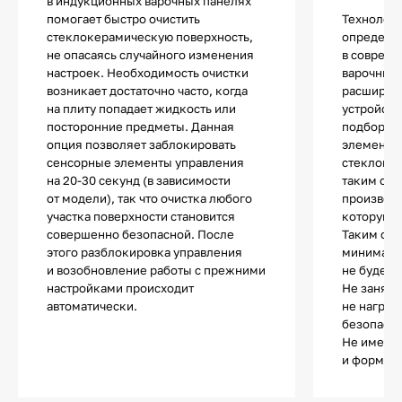
в индукционных варочных панелях
помогает быстро очистить
Технологи
стеклокерамическую поверхность,
определе
не опасаясь случайного изменения
в соврем
настроек. Необходимость очистки
варочных 
возникает достаточно часто, когда
расширяе
на плиту попадает жидкость или
устройств
посторонние предметы. Данная
подбор по
опция позволяет заблокировать
элементы 
сенсорные элементы управления
стеклоке
на 20-30 секунд (в зависимости
таким обр
от модели), так что очистка любого
производи
участка поверхности становится
которую з
совершенно безопасной. После
Таким обр
этого разблокировка управления
минималь
и возобновление работы с прежними
не будет 
настройками происходит
Не занята
автоматически.
не нагрев
безопасно
Не имеет 
и форма п