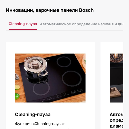
Инновации, варочные панели Bosch
Cleaning-пауза
Автоматическое определение наличия и диам
Cleaning-пауза
Автома
определ
Функция «Cleaning-пауза»
диаметр