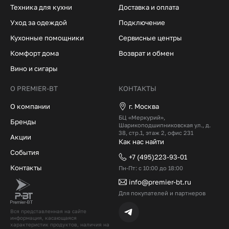
Техника для кухни
Доставка и оплата
Уход за одеждой
Подключение
Кухонные помощники
Сервисные центры
Комфорт дома
Возврат и обмен
Вино и сигары
О PREMIER-BT
КОНТАКТЫ
О компании
г. Москва
БЦ «Меркурий»,
Бренды
Шарикоподшипниковская ул., д.
38, стр.1, этаж 2, офис 231
Акции
Как нас найти
События
+7 (495)223-93-01
Контакты
Пн-Пт: с 10:00 до 18:00
info@premier-bt.ru
Для покупателей и партнеров
Вся представленная на сайте
информация, касающаяся
характеристик продуктов, наличия на