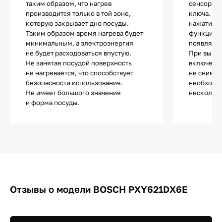
таким образом, что нагрев
сенсор с 
производится только в той зоне,
ключа. П
которую закрывает дно посуды.
нажатии н
Таким образом время нагрева будет
функции п
минимальным, а электроэнергия
появляетс
не будет расходоваться впустую.
При выкл
Не занятая посудой поверхность
включении
не нагревается, что способствует
не снимае
безопасности использования.
необходи
Не имеет большого значения
несколько
и форма посуды.
Отзывы о модели BOSCH PXY621DX6E