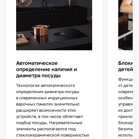
Автоматическое
Блокиро
определение наличия и
детей
диаметра посуды
Функцией
Технология автоматического
от детей 
определения диаметра посуды
современ
в современных индукционных
особенно
варочных панелях значительно
управлен
расширяет возможности этих
их достат
устройств, в том числе облегчает
прикоснов
подбор посуды. Нагревательные
блокиров
элементы располагаются под
безопасно
стеклокерамической поверхностью
используе