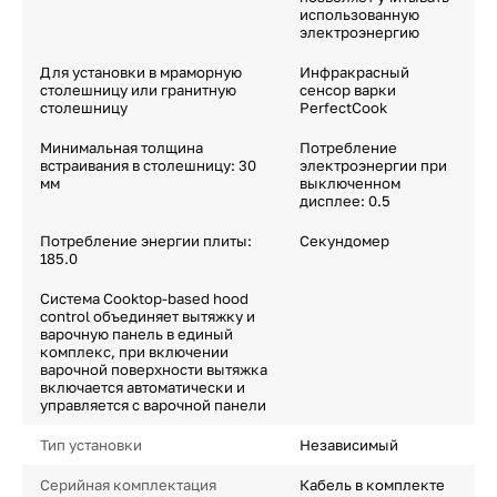
использованную
электроэнергию
Для установки в мраморную
Инфракрасный
столешницу или гранитную
сенсор варки
столешницу
PerfectCook
Минимальная толщина
Потребление
встраивания в столешницу: 30
электроэнергии при
мм
выключенном
дисплее: 0.5
Потребление энергии плиты:
Секундомер
185.0
Система Cooktop-based hood
control объединяет вытяжку и
варочную панель в единый
комплекс, при включении
варочной поверхности вытяжка
включается автоматически и
управляется с варочной панели
Тип установки
Независимый
Серийная комплектация
Кабель в комплекте