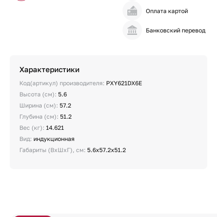
Оплата картой
Банковский перевод
Характеристики
Код(артикул) производителя:
PXY621DX6E
Высота (см):
5.6
Ширина (см):
57.2
Глубина (см):
51.2
Вес (кг):
14.621
Вид:
индукционная
Габариты (ВхШхГ), см:
5.6х57.2х51.2