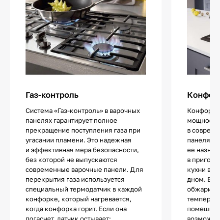
Газ-контроль
Конфор
Система «Газ-контроль» в варочных
Конфорка
панелях гарантирует полное
мощности 
прекращение поступления газа при
в совреме
угасании пламени. Это надежная
панелях. 
и эффективная мера безопасности,
ее назнач
без которой не выпускаются
в пригото
современные варочные панели. Для
кухни в с
перекрытия газа используется
дном. Блю
специальный термодатчик в каждой
обжарива
конфорке, который нагревается,
температу
когда конфорка горит. Если она
помешива
погаснет, датчик остывает:
возможно