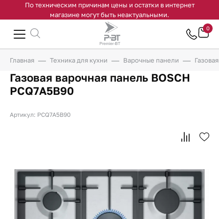
По техническим причинам цены и остатки в интернет
магазине могут быть неактуальными.
0
Главная
Техника для кухни
Варочные панели
Газова
Газовая варочная панель BOSCH
PCQ7A5B90
Артикул: PCQ7A5B90