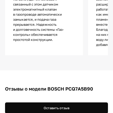
связанный с этом датчиком
расширен
электромагнитный клапан
работать 
в газопроводе автоматически
как имеют
замыкается, и подача газа
пламени, 
прерывается. Надежность
вместе ли
и долговечность системы «Газ-
Благодаря
контроль» обеспечивается
на них мо
простотой конструкции.
воду либо
добавлен
Отзывы о модели BOSCH PCQ7A5B90
Оставить отзыв