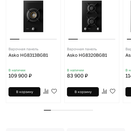
Варочная панель
Варочная панель
Ва
Asko HG8313BGB1
Asko HG8320BGB1
As
В наличии
В наличии
В 
109 900 ₽
83 900 ₽
11
В корзину
В корзину