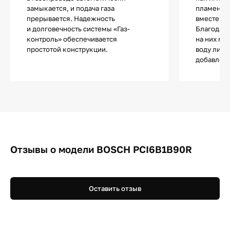
замыкается, и подача газа
пламени, 
прерывается. Надежность
вместе ли
и долговечность системы «Газ-
Благодаря
контроль» обеспечивается
на них мо
простотой конструкции.
воду либо
добавлен
Отзывы о модели BOSCH PCI6B1B90R
Оставить отзыв