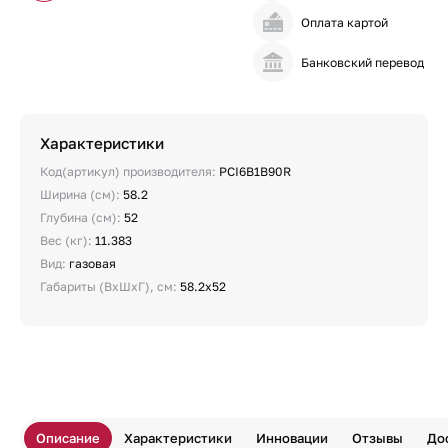
Оплата картой
Банковский перевод
Характеристики
Код(артикул) производителя:
PCI6B1B90R
Ширина (см):
58.2
Глубина (см):
52
Вес (кг):
11.383
Вид:
газовая
Габариты (ВхШхГ), см:
58.2х52
Описание
Характеристики
Инновации
Отзывы
До