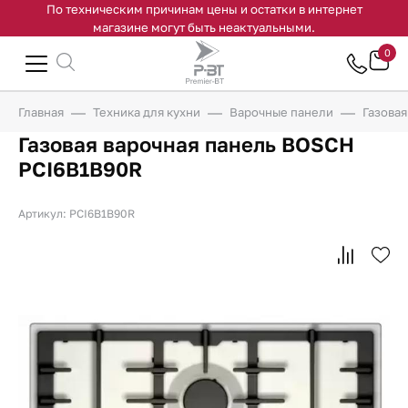
По техническим причинам цены и остатки в интернет
магазине могут быть неактуальными.
0
Главная
Техника для кухни
Варочные панели
Газова
Газовая варочная панель BOSCH
PCI6B1B90R
Артикул: PCI6B1B90R