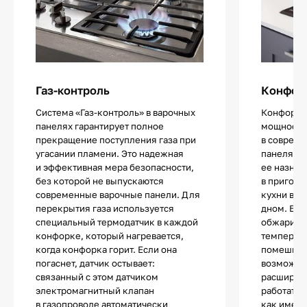
Газ-контроль
Конфор
Система «Газ-контроль» в варочных
Конфорка
панелях гарантирует полное
мощности 
прекращение поступления газа при
в совреме
угасании пламени. Это надежная
панелях. 
и эффективная мера безопасности,
ее назнач
без которой не выпускаются
в пригото
современные варочные панели. Для
кухни в с
перекрытия газа используется
дном. Блю
специальный термодатчик в каждой
обжарива
конфорке, который нагревается,
температу
когда конфорка горит. Если она
помешива
погаснет, датчик остывает:
возможно
связанный с этом датчиком
расширен
электромагнитный клапан
работать 
в газопроводе автоматически
как имеют