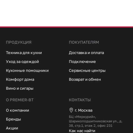
ПРОДУКЦИЯ
ПОКУПАТЕЛЯМ
Техника для кухни
Доставка и оплата
Уход за одеждой
Подключение
Кухонные помощники
Сервисные центры
Комфорт дома
Возврат и обмен
Вино и сигары
О PREMIER-BT
КОНТАКТЫ
О компании
г. Москва
БЦ «Меркурий»,
Бренды
Шарикоподшипниковская ул., д.
38, стр.1, этаж 2, офис 231
Акции
Как нас найти