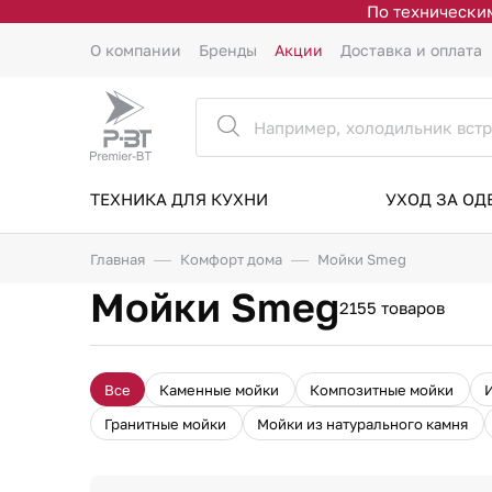
По техническим
О компании
Бренды
Акции
Доставка и оплата
ТЕХНИКА ДЛЯ КУХНИ
УХОД ЗА О
Главная
Комфорт дома
Мойки Smeg
Мойки Smeg
2155 товаров
Все
Каменные мойки
Композитные мойки
Гранитные мойки
Мойки из натурального камня