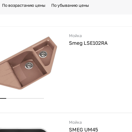
По возрастанию цены
По убыванию цены
Мойка
Smeg LSE102RA
Мойка
SMEG UM45