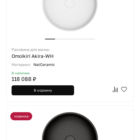
Раковина для ванны
Omoikiri Akira-WH
Материал:
NatCeramic
В наличии
118 088 ₽
В корзину
новинка