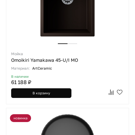
Мойка
Omoikiri Yamakawa 45-U/I MO
Материал:
ArtCeramic
В наличии
61 188 ₽
В корзину
новинка