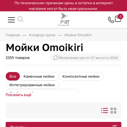
По техническим причинам цены и остатки в интернет
магазине могут быть неактуальными.
0
Главная
Комфорт дома
Мойки Omoikiri
Мойки Omoikiri
2155 товаров
Обновление цен от
07 августа 2026
Все
Каменные мойки
Композитные мойки
Интегрированные мойки
Двойные мойки нержавеющая сталь
Показать ещё
Керамические мойки
Мойки нержавеющая сталь
Гранитные мойки
Мойки из натурального камня
Мойки с крылом
Золотые мойки
Все подборки