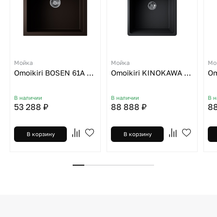
Мойка
Мойка
Мо
Omoikiri BOSEN 61A MO
Omoikiri KINOKAWA 60 GB
В наличии
В наличии
В 
53 288 ₽
88 888 ₽
88
В корзину
В корзину