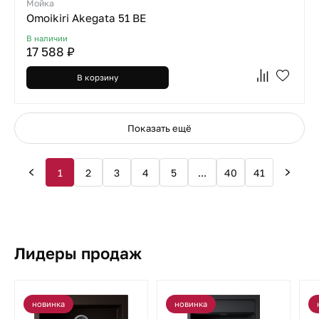
Мойка
Omoikiri Akegata 51 BE
В наличии
17 588 ₽
В корзину
Показать ещё
1
2
3
4
5
...
40
41
Лидеры продаж
новинка
новинка