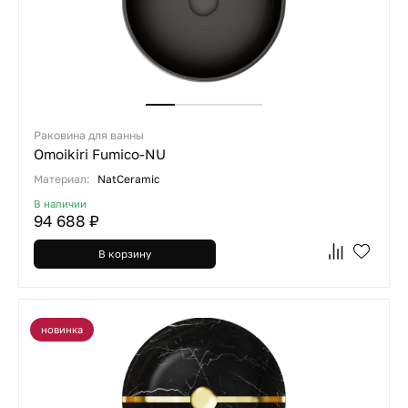
Раковина для ванны
Omoikiri Fumico-NU
Материал:
NatCeramic
В наличии
94 688 ₽
В корзину
новинка