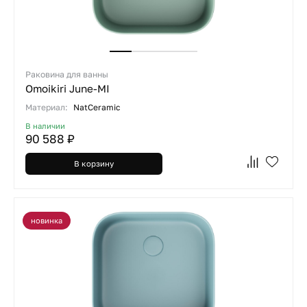
Раковина для ванны
Omoikiri June-MI
Материал:
NatCeramic
В наличии
90 588 ₽
В корзину
новинка