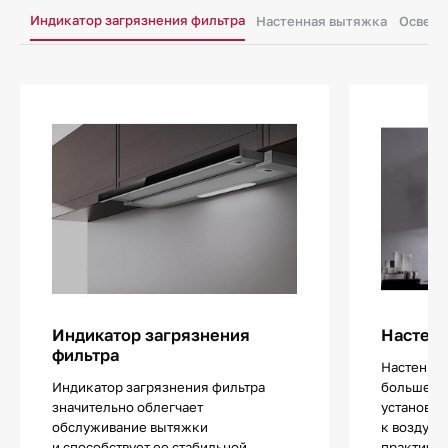
Индикатор загрязнения фильтра
Настенная вытяжка
Освеще
Индикатор загрязнения
Настенн
фильтра
Настенны
Индикатор загрязнения фильтра
больше ос
значительно облегчает
установит
обслуживание вытяжки
к воздухо
и способствует ее стабильной
практичес