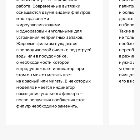
работе. Современные вытяжки
палитра 
оснащаются двумя видами фильтров:
и большое
многоразовыми
делают эт
жироулавливающими
выбором д
и одноразовыми угольными для
Такие вы
устранения неприятных запахов.
не только
Жировые фильтры нуждаются
необходи
в периодической очистке под струей
переобору
воды или в посудомойке,
в режиме 
о необходимости которой
нужно до
и предупреждает индикатор: при
угольные 
этом он может менять цвет
очищать в
на красный или мигать. В некоторых
его в комн
моделях имеется индикатор
насыщения угольного фильтра —
после получения сообщения этот
фильтр необходимо заменить.