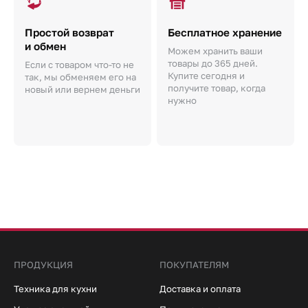
Простой возврат
Бесплатное хранение
и обмен
Можем хранить ваши
товары до 365 дней.
Если с товаром что-то не
Купите сегодня и
так, мы обменяем его на
получите товар, когда
новый или вернем деньги
нужно
ПРОДУКЦИЯ
ПОКУПАТЕЛЯМ
Техника для кухни
Доставка и оплата