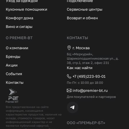
Уход за одеждой
Подключение
Кухонные помощники
Сервисные центры
Комфорт дома
Возврат и обмен
Вино и сигары
О PREMIER-BT
КОНТАКТЫ
О компании
г. Москва
БЦ «Меркурий»,
Бренды
Шарикоподшипниковская ул., д.
38, стр.1, этаж 2, офис 231
Акции
Как нас найти
События
+7 (495)223-93-01
Контакты
Пн-Пт: с 10:00 до 18:00
info@premier-bt.ru
Для покупателей и партнеров
Вся представленная на сайте
информация, касающаяся
характеристик продуктов, наличия на
складе, стоимости товаров, носит
информационный характер и не
ООО «ПРЕМЬЕР-БТ»
является публичной офертой,