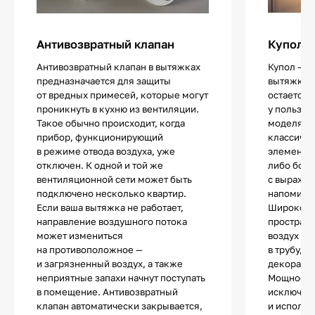
Антивозвратный клапан
Куполь
Антивозвратный клапан в вытяжках
Купол — 
предназначается для защиты
вытяжки,
от вредных примесей, которые могут
остается 
проникнуть в кухню из вентиляции.
у пользов
Такое обычно происходит, когда
моделях о
прибор, функционирующий
классиче
в режиме отвода воздуха, уже
элементам
отключен. К одной и той же
либо бол
вентиляционной сети может быть
с выраже
подключено несколько квартир.
напомина
Если ваша вытяжка не работает,
Широкое 
направление воздушного потока
пространс
может измениться
воздух вс
на противоположное —
в трубу, 
и загрязненный воздух, а также
декорати
неприятные запахи начнут поступать
Мощность 
в помещение. Антивозвратный
исключите
клапан автоматически закрывается,
и использ