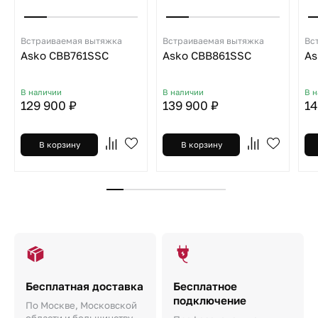
Встраиваемая вытяжка
Встраиваемая вытяжка
Вс
Asko CBB761SSC
Asko CBB861SSC
As
В наличии
В наличии
В 
129 900 ₽
139 900 ₽
14
В корзину
В корзину
Бесплатная доставка
Бесплатное
подключение
По Москве, Московской
области и большинству