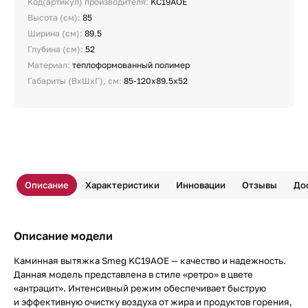
Код(артикул) производителя:
KC19AOE
Высота (см):
85
Ширина (см):
89.5
Глубина (см):
52
Материал:
теплоформованный полимер
Габариты (ВхШхГ), см:
85-120х89.5х52
Описание
Характеристики
Инновации
Отзывы
До
Описание модели
Каминная вытяжка Smeg KC19AOE — качество и надежность.
Данная модель представлена в стиле «ретро» в цвете
«антрацит». Интенсивный режим обеспечивает быструю
и эффективную очистку воздуха от жира и продуктов горения,