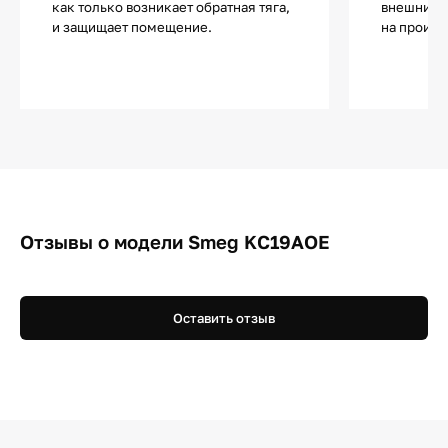
как только возникает обратная тяга,
внешний в
и защищает помещение.
на произв
Отзывы о модели Smeg KC19AOE
Оставить отзыв