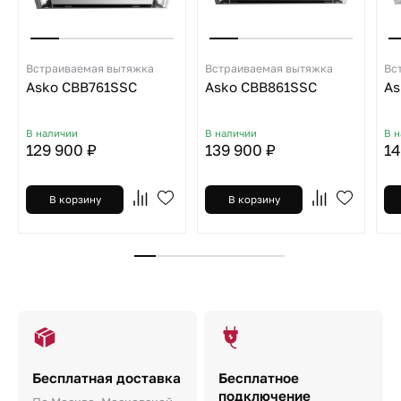
Встраиваемая вытяжка
Встраиваемая вытяжка
Вс
Asko CBB761SSC
Asko CBB861SSC
As
В наличии
В наличии
В 
129 900 ₽
139 900 ₽
14
В корзину
В корзину
Бесплатная доставка
Бесплатное
подключение