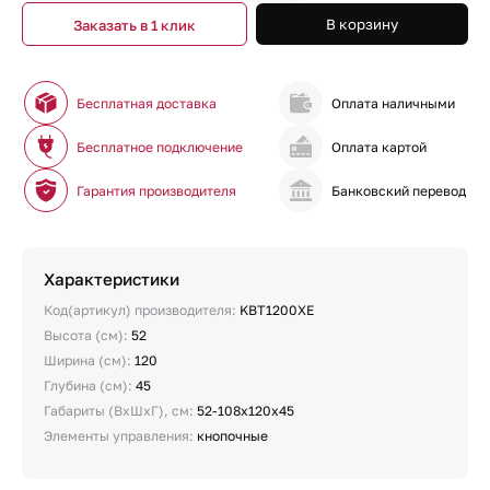
В корзину
Заказать в 1 клик
Бесплатная доставка
Оплата наличными
Бесплатное подключение
Оплата картой
Гарантия производителя
Банковский перевод
Характеристики
Код(артикул) производителя:
KBT1200XE
Высота (см):
52
Ширина (см):
120
Глубина (см):
45
Габариты (ВхШхГ), см:
52-108x120x45
Элементы управления:
кнопочные