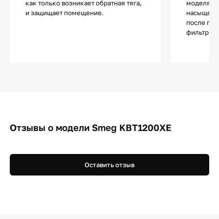
как только возникает обратная тяга,
моделях 
и защищает помещение.
насыщения
после пол
фильтр не
Отзывы о модели Smeg KBT1200XE
Оставить отзыв