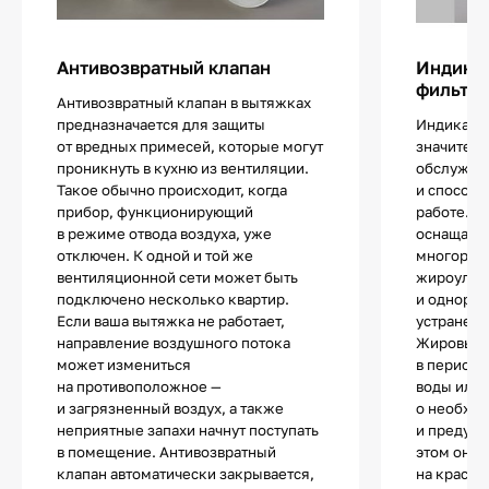
Антивозвратный клапан
Индикат
фильтр
Антивозвратный клапан в вытяжках
предназначается для защиты
Индикатор
от вредных примесей, которые могут
значитель
проникнуть в кухню из вентиляции.
обслужив
Такое обычно происходит, когда
и способс
прибор, функционирующий
работе. 
в режиме отвода воздуха, уже
оснащаютс
отключен. К одной и той же
многораз
вентиляционной сети может быть
жироулав
подключено несколько квартир.
и однора
Если ваша вытяжка не работает,
устранени
направление воздушного потока
Жировые 
может измениться
в периоди
на противоположное —
воды или 
и загрязненный воздух, а также
о необход
неприятные запахи начнут поступать
и предупр
в помещение. Антивозвратный
этом он м
клапан автоматически закрывается,
на красны