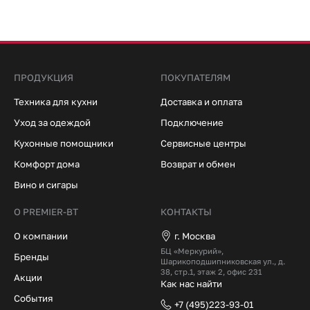
ПРОДУКЦИЯ
ПОКУПАТЕЛЯМ
Техника для кухни
Доставка и оплата
Уход за одеждой
Подключение
Кухонные помощники
Сервисные центры
Комфорт дома
Возврат и обмен
Вино и сигары
О PREMIER-BT
КОНТАКТЫ
О компании
г. Москва
БЦ «Меркурий»,
Бренды
Шарикоподшипниковская ул., д.
38, стр.1, этаж 2, офис 231
Акции
Как нас найти
События
+7 (495)223-93-01