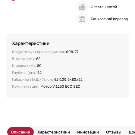
Оплата картой
Банковский перевод
Характеристики
Код(артикул) производителя:
008177
Высота (см):
62
Ширина (см):
80
Глубина (см):
52
Габариты (ВхШхГ), см:
62-109.5х80х52
Комплектация:
Мотор V.1250 ECO SEC
Описание
Характеристики
Инновации
Отзывы
До