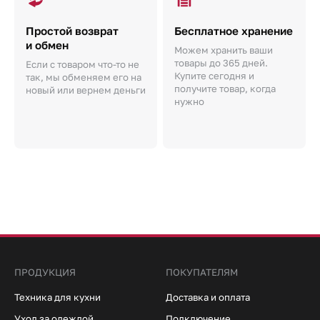
Простой возврат
Бесплатное хранение
и обмен
Можем хранить ваши
товары до 365 дней.
Если с товаром что-то не
Купите сегодня и
так, мы обменяем его на
получите товар, когда
новый или вернем деньги
нужно
ПРОДУКЦИЯ
ПОКУПАТЕЛЯМ
Техника для кухни
Доставка и оплата
Уход за одеждой
Подключение