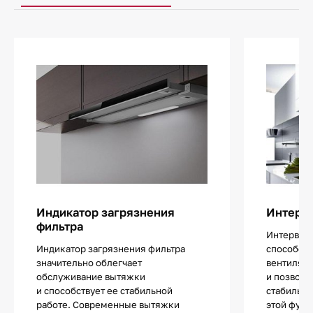
Индикатор загрязнения
Интерва
фильтра
Интерваль
Индикатор загрязнения фильтра
способств
значительно облегчает
вентиляци
обслуживание вытяжки
и позволя
и способствует ее стабильной
стабильну
работе. Современные вытяжки
этой функ