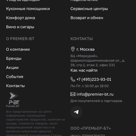
Кухонные помощники
Сервисные центры
Комфорт дома
Возврат и обмен
Вино и сигары
О PREMIER-BT
КОНТАКТЫ
О компании
г. Москва
БЦ «Меркурий»,
Бренды
Шарикоподшипниковская ул., д.
38, стр.1, этаж 2, офис 231
Акции
Как нас найти
События
+7 (495)223-93-01
Контакты
Пн-Пт: с 10:00 до 18:00
info@premier-bt.ru
Для покупателей и партнеров
Вся представленная на сайте
информация, касающаяся
характеристик продуктов, наличия на
складе, стоимости товаров, носит
информационный характер и не
ООО «ПРЕМЬЕР-БТ»
является публичной офертой,
определяемой положениями Статьи
ИНН: 7709979607