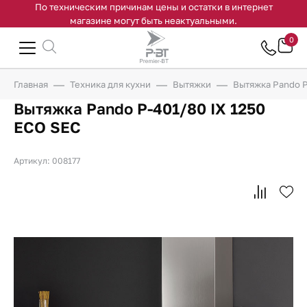
По техническим причинам цены и остатки в интернет
магазине могут быть неактуальными.
0
Главная
Техника для кухни
Вытяжки
Вытяжка Pando P
Вытяжка Pando P-401/80 IX 1250
ECO SEC
Артикул: 008177