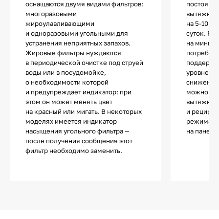
оснащаются двумя видами фильтров:
постоянно
многоразовыми
вытяжки а
жироулавливающими
на 5-10 м
и одноразовыми угольными для
суток. Ра
устранения неприятных запахов.
на минима
Жировые фильтры нуждаются
потребле
в периодической очистке под струей
поддержи
воды или в посудомойке,
уровне, а
о необходимости которой
снижен д
и предупреждает индикатор: при
можно исп
этом он может менять цвет
вытяжки в
на красный или мигать. В некоторых
и рецирку
моделях имеется индикатор
режима п
насыщения угольного фильтра —
на панели
после получения сообщения этот
фильтр необходимо заменить.