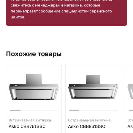
свяжитесь с менеджерами магазина, которые
перенаправят сообщение специалистам сервисного
центра.
Похожие товары
Встраиваемая вытяжка
Встраиваемая вытяжка
Вс
Asko CBB761SSC
Asko CBB861SSC
As