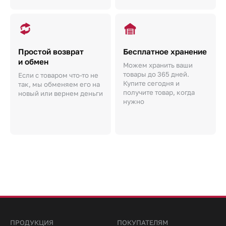
Простой возврат
Бесплатное хранение
и обмен
Можем хранить ваши
товары до 365 дней.
Если с товаром что-то не
Купите сегодня и
так, мы обменяем его на
получите товар, когда
новый или вернем деньги
нужно
ПРОДУКЦИЯ
ПОКУПАТЕЛЯМ