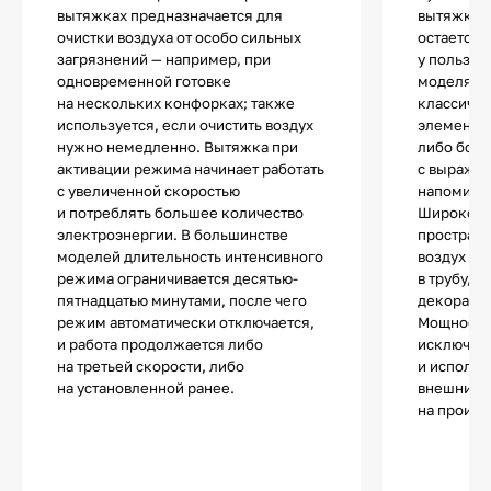
вытяжках предназначается для
вытяжки,
очистки воздуха от особо сильных
остается 
загрязнений — например, при
у пользов
одновременной готовке
моделях о
на нескольких конфорках; также
классиче
используется, если очистить воздух
элементам
нужно немедленно. Вытяжка при
либо бол
активации режима начинает работать
с выраже
с увеличенной скоростью
напомина
и потреблять большее количество
Широкое 
электроэнергии. В большинстве
пространс
моделей длительность интенсивного
воздух вс
режима ограничивается десятью-
в трубу, 
пятнадцатью минутами, после чего
декорати
режим автоматически отключается,
Мощность 
и работа продолжается либо
исключите
на третьей скорости, либо
и использ
на установленной ранее.
внешний в
на произв