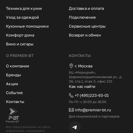
Техника для кухни
Доставка и оплата
Уход за одеждой
Подключение
Кухонные помощники
Сервисные центры
Комфорт дома
Возврат и обмен
Вино и сигары
О PREMIER-BT
КОНТАКТЫ
О компании
г. Москва
БЦ «Меркурий»,
Бренды
Шарикоподшипниковская ул., д.
38, стр.1, этаж 2, офис 231
Акции
Как нас найти
События
+7 (495)223-93-01
Контакты
Пн-Пт: с 10:00 до 18:00
info@premier-bt.ru
Для покупателей и партнеров
Вся представленная на сайте
информация, касающаяся