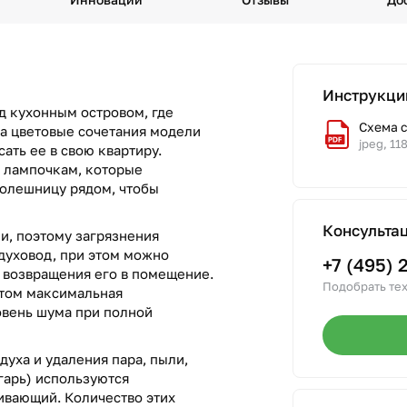
Инструкци
д кухонным островом, где
Схема 
на цветовые сочетания модели
jpeg, 11
сать ее в свою квартиру.
я лампочкам, которые
толешницу рядом, чтобы
Консульта
и, поэтому загрязнения
духовод, при этом можно
+7 (495) 
т возвращения его в помещение.
Подобрать тех
этом максимальная
ровень шума при полной
духа и удаления пара, пыли,
гарь) используются
вающий. Количество этих