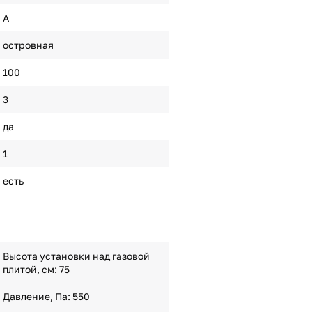
A
островная
100
3
да
1
есть
Высота установки над газовой
плитой, см: 75
Давление, Па: 550