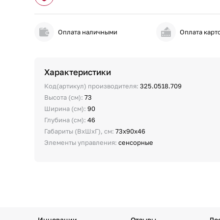
Оплата наличными
Оплата карт
Характеристики
Код(артикул) производителя:
325.0518.709
Высота (см):
73
Ширина (см):
90
Глубина (см):
46
Габариты (ВхШхГ), см:
73х90х46
Элементы управления:
сенсорные
Инновации
Отзывы
До