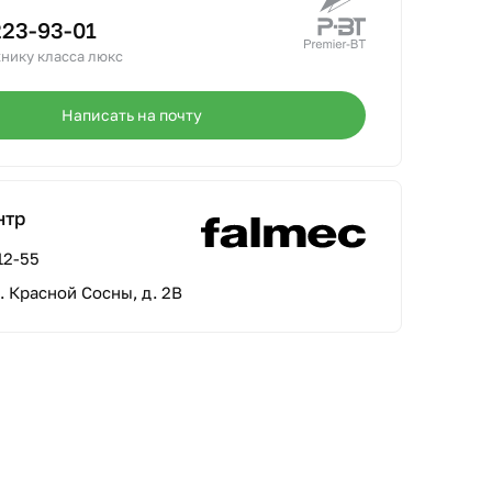
223-93-01
нику класса люкс
Написать на почту
нтр
12-55
л. Красной Сосны, д. 2В