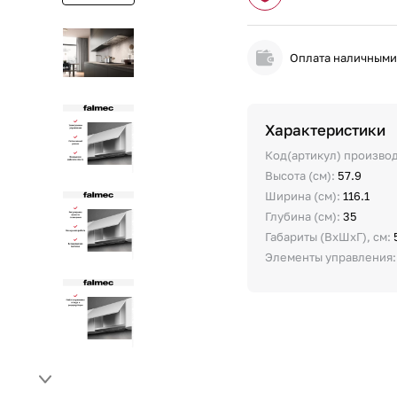
Оплата наличным
Характеристики
Код(артикул) произво
Высота (см):
57.9
Ширина (см):
116.1
Глубина (см):
35
Габариты (ВхШхГ), см:
Элементы управления