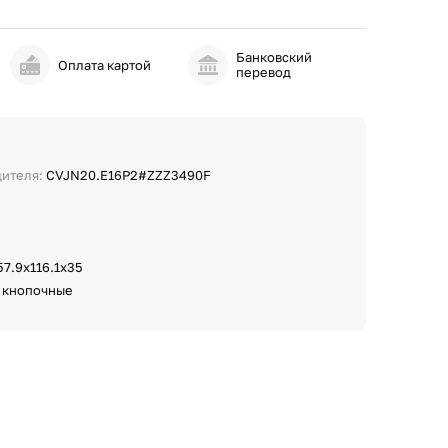
Банковский
и
Оплата картой
перевод
дителя:
CVJN20.E16P2#ZZZ3490F
57.9х116.1х35
:
кнопочные