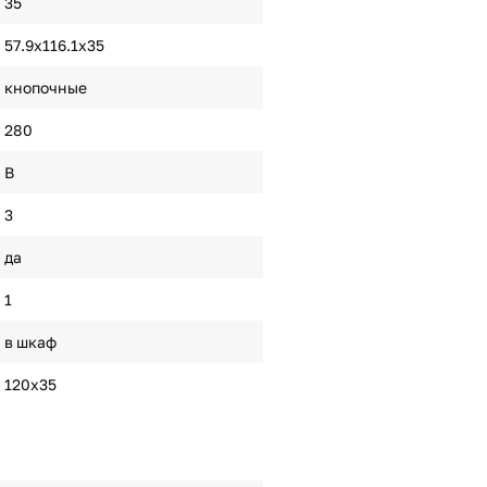
35
57.9х116.1х35
кнопочные
280
B
3
да
1
в шкаф
120х35