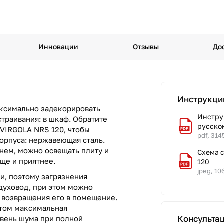
Инновации
Отзывы
До
Инструкци
аксимально задекорировать
Инстру
страивания: в шкаф. Обратите
русско
 VIRGOLA NRS 120, чтобы
pdf, 314
корпуса: нержавеющая сталь.
нем, можно освещать плиту и
Схема 
ще и приятнее.
120
jpeg, 10
и, поэтому загрязнения
духовод, при этом можно
т возвращения его в помещение.
этом максимальная
Консульта
овень шума при полной