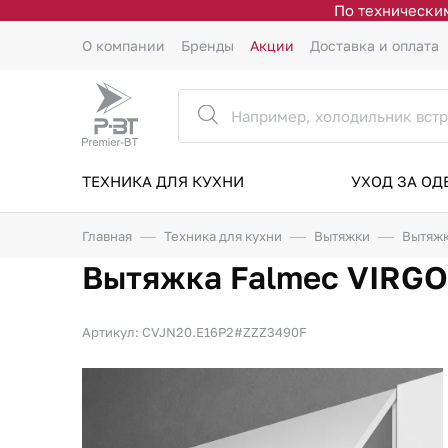
По техническим
О компании
Бренды
Акции
Доставка и оплата
ТЕХНИКА ДЛЯ КУХНИ
УХОД ЗА О
Главная
Техника для кухни
Вытяжки
Вытяжк
Вытяжка Falmec VIRGO
Артикул: CVJN20.E16P2#ZZZ3490F