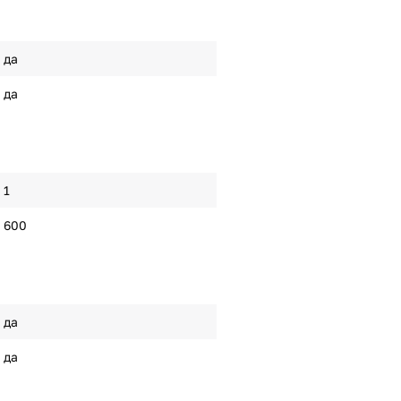
да
да
1
600
да
да