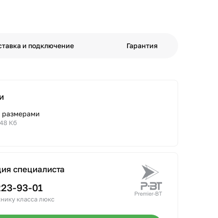
ставка и подключение
Гарантия
и
с размерами
.48 Кб
ция специалиста
223-93-01
нику класса люкс