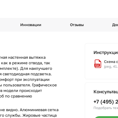
Инновации
Отзывы
До
Инструкци
тная настенная вытяжка
Схема 
как в режиме отвода, так
jpeg, 41
омплекте). Для наилучшего
я светодиодная подсветка.
омфорт при эксплуатации
ы пользователя. Графическое
 в модели происходит
Консульта
об по сравнению
+7 (495) 
Подобрать тех
не видно. Алюминиевая сетка
его службы. Жировые частица