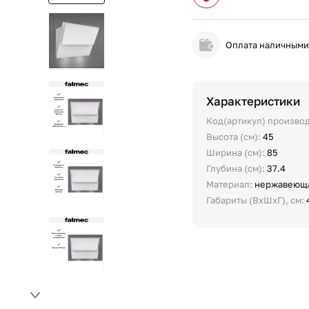
Оплата наличным
Характеристики
Код(артикул) произво
Высота (см):
45
Ширина (см):
85
Глубина (см):
37.4
Материал:
нержавеюща
Габариты (ВхШхГ), см: