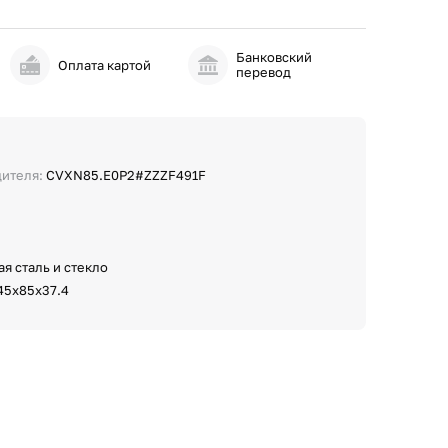
Банковский
и
Оплата картой
перевод
дителя:
CVXN85.E0P2#ZZZF491F
я сталь и стекло
45x85x37.4