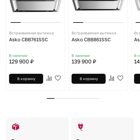
Встраиваемая вытяжка
Встраиваемая вытяжка
Вс
Asko CBB761SSC
Asko CBB861SSC
As
В наличии
В наличии
В 
129 900 ₽
139 900 ₽
14
В корзину
В корзину