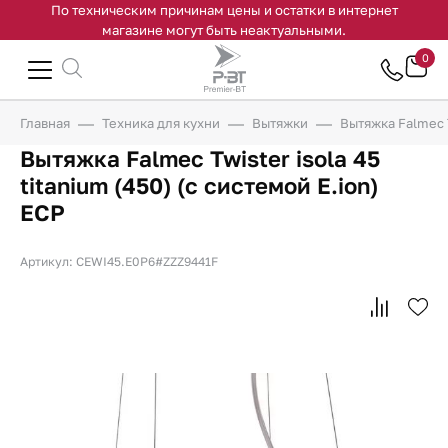
По техническим причинам цены и остатки в интернет
магазине могут быть неактуальными.
0
Главная
Техника для кухни
Вытяжки
Вытяжка Falmec T
Вытяжка Falmec Twister isola 45
titanium (450) (с системой E.ion)
ECP
Артикул: CEWI45.E0P6#ZZZ9441F