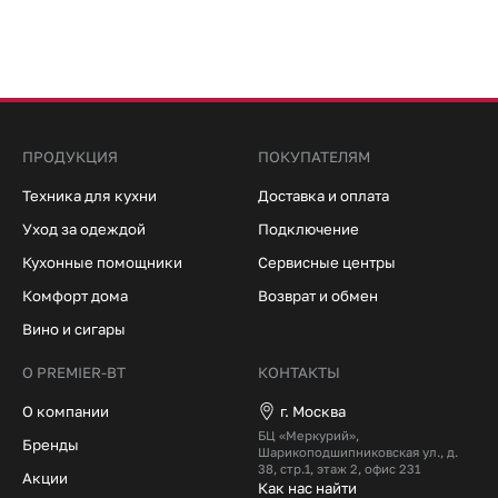
ПРОДУКЦИЯ
ПОКУПАТЕЛЯМ
Техника для кухни
Доставка и оплата
Уход за одеждой
Подключение
Кухонные помощники
Сервисные центры
Комфорт дома
Возврат и обмен
Вино и сигары
О PREMIER-BT
КОНТАКТЫ
О компании
г. Москва
БЦ «Меркурий»,
Бренды
Шарикоподшипниковская ул., д.
38, стр.1, этаж 2, офис 231
Акции
Как нас найти