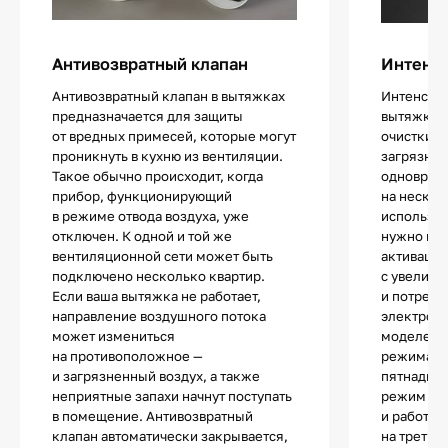
Антивозвратный клапан
Интенс
Антивозвратный клапан в вытяжках
Интенсив
предназначается для защиты
вытяжках 
от вредных примесей, которые могут
очистки в
проникнуть в кухню из вентиляции.
загрязнен
Такое обычно происходит, когда
одноврем
прибор, функционирующий
на нескол
в режиме отвода воздуха, уже
используе
отключен. К одной и той же
нужно не
вентиляционной сети может быть
активации
подключено несколько квартир.
с увеличе
Если ваша вытяжка не работает,
и потребл
направление воздушного потока
электроэн
может измениться
моделей д
на противоположное —
режима ог
и загрязненный воздух, а также
пятнадцат
неприятные запахи начнут поступать
режим авт
в помещение. Антивозвратный
и работа 
клапан автоматически закрывается,
на третье