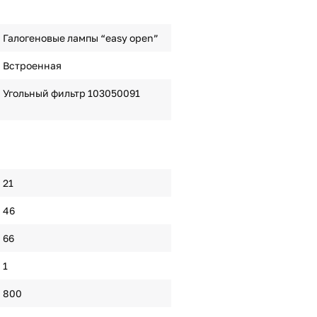
Галогеновые лампы “easy open”
Встроенная
Угольный фильтр 103050091
21
46
66
1
800