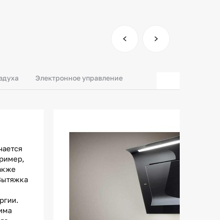
оздуха
Электронное управление
чается
пример,
акже
 Вытяжка
ргии.
има