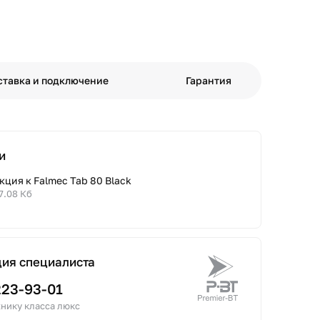
ставка и подключение
Гарантия
и
ция к Falmec Tab 80 Black
7.08 Кб
ция специалиста
223-93-01
нику класса люкс