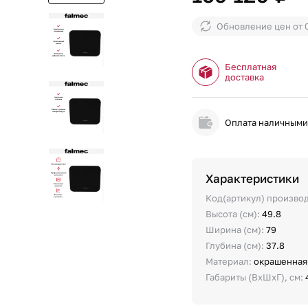
Обновление цен от
Бесплатная
доставка
Оплата наличным
Характеристики
Код(артикул) произво
Высота (см):
49.8
Ширина (см):
79
Глубина (см):
37.8
Материал:
окрашенная
Габариты (ВхШхГ), см: