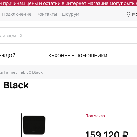
 причинам цены и остатки в интернет магазине могут быть
М
Подключение
Контакты
Шоурум
ДЕЖДОЙ
КУХОННЫЕ ПОМОЩНИКИ
а Falmec Tab 80 Black
 Black
Под заказ
159 120 ₽