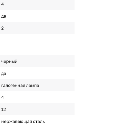
4
да
2
черный
да
галогенная лампа
4
12
нержавеющая сталь