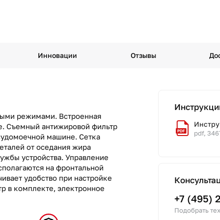
Инновации
Отзывы
До
Инструкци
ными режимами. Встроенная
Инструк
не. Съемный антижировой фильтр
pdf, 346
судомоечной машине. Сетка
еталей от оседания жира
лужбы устройства. Управление
сполагаются на фронтальной
чивает удобство при настройке
Консульта
тр в комплекте, электронное
+7 (495) 
Подобрать тех