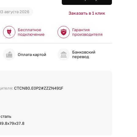
03 августа 2026
Заказать в 1 клик
Бесплатное
Гарантия
подключение
производителя
Банковский
и
Оплата картой
перевод
дителя:
CTCN80.E0P2#ZZZN491F
 сталь
49.8х79х37.8