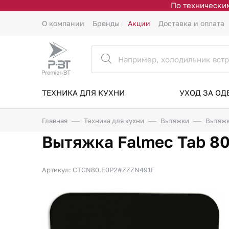
По техническим
О компании
Бренды
Акции
Доставка и оплата
ТЕХНИКА ДЛЯ КУХНИ
УХОД ЗА О
Главная
Техника для кухни
Вытяжки
Вытяжк
Вытяжка Falmec Tab 80
Артикул: CTCN80.E0P2#ZZZN491F