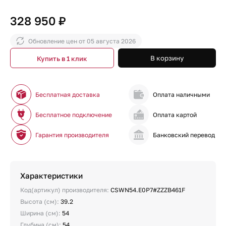
328 950 ₽
Обновление цен от
05 августа 2026
В корзину
Купить в 1 клик
Бесплатная доставка
Оплата наличными
Бесплатное подключение
Оплата картой
Гарантия производителя
Банковский перевод
Характеристики
Код(артикул) производителя:
CSWN54.E0P7#ZZZB461F
Высота (см):
39.2
Ширина (см):
54
Глубина (см):
54