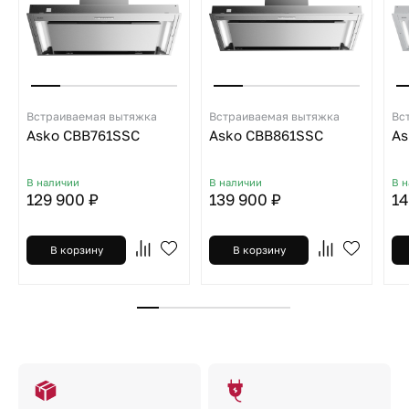
Встраиваемая вытяжка
Встраиваемая вытяжка
Вс
Asko CBB761SSC
Asko CBB861SSC
As
В наличии
В наличии
В 
129 900 ₽
139 900 ₽
14
В корзину
В корзину