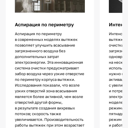
Аспирация по периметру
Интенс
Аспирация по периметру
Интенсив
в современных моделях вытяжек
вытяжках 
позволяет улучшить всасывание
очистки в
загрязненного воздуха без
загрязнен
дополнительных затрат
одноврем
электроэнергии. Эта инновационная
на нескол
система очистки предусматривает
используе
забор воздуха через узкие отверстие
нужно не
по периметру корпуса вытяжки.
активации
Исследования показали, что возле
с увеличе
узких отверстий зона всасывания
и потребл
является более активной, чем возле
электроэн
отверстий другой формы,
моделей д
в результате создания вихревых
режима ог
потоков; скорость также
пятнадцат
увеличивается. Производительность
режим авт
работы вытяжек при этом возрастает
и работа 