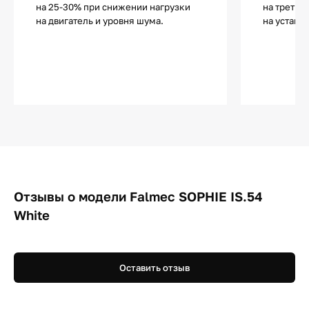
на 25-30% при снижении нагрузки
на третье
на двигатель и уровня шума.
на устано
Отзывы о модели Falmec SOPHIE IS.54
White
Оставить отзыв