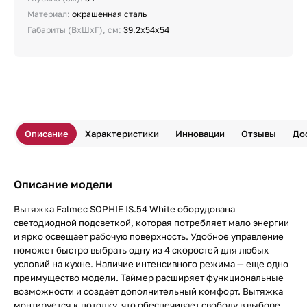
Материал:
окрашенная сталь
Габариты (ВхШхГ), см:
39.2х54х54
Описание
Характеристики
Инновации
Отзывы
До
Описание модели
Вытяжка Falmec SOPHIE IS.54 White оборудована
светодиодной подсветкой, которая потребляет мало энергии
и ярко освещает рабочую поверхность. Удобное управление
поможет быстро выбрать одну из 4 скоростей для любых
условий на кухне. Наличие интенсивного режима — еще одно
преимущество модели. Таймер расширяет функциональные
возможности и создает дополнительный комфорт. Вытяжка
монтируется к потолку, что обеспечивает свободу в выборе