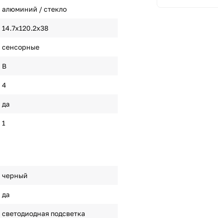
алюминий / стекло
14.7x120.2x38
сенсорные
B
4
да
1
черный
да
светодиодная подсветка