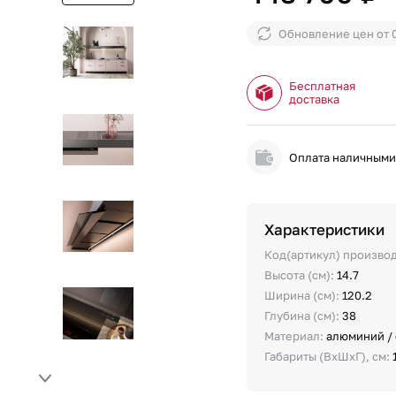
Обновление цен от
Бесплатная
доставка
Оплата наличным
Характеристики
Код(артикул) произво
Высота (см):
14.7
Ширина (см):
120.2
Глубина (см):
38
Материал:
алюминий /
Габариты (ВхШхГ), см: