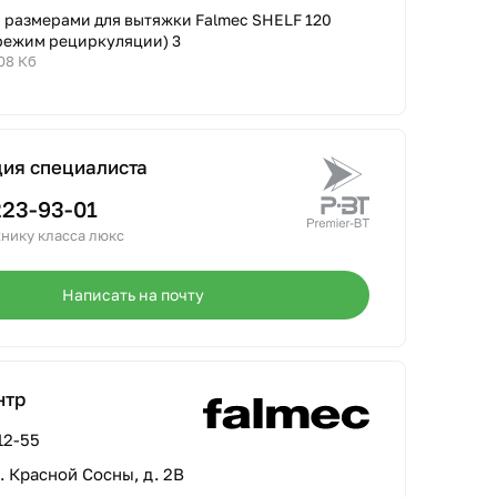
с размерами для вытяжки Falmec SHELF 120
режим рециркуляции) 3
.08 Кб
ция специалиста
223-93-01
нику класса люкс
Написать на почту
нтр
12-55
л. Красной Сосны, д. 2В