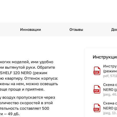
Инновации
Отзывы
До
Инструкци
многих моделей, ими удобно
Инстру
нии вытянутой руки. Обратите
(режим
 SHELF 120 NERO (режим
pdf, 571
ою квартиру. Оттенок корпуса:
жены на нем, можно освещать
Схема 
 еще проще и приятнее.
NERO (
jpeg, 46
 воздух пропускается через
оличество скоростей в этой
Схема 
тельность составляет 500
NERO (
jpeg, 13
и — 49 дБ.