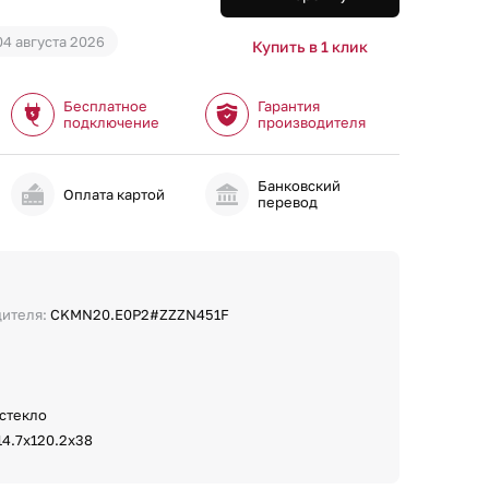
04 августа 2026
Купить в 1 клик
Бесплатное
Гарантия
подключение
производителя
Банковский
и
Оплата картой
перевод
дителя:
CKMN20.E0P2#ZZZN451F
 стекло
14.7x120.2x38