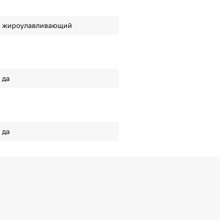
жироулавливающий
да
да