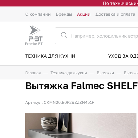
По техническим
О компании
Бренды
Акции
Доставка и оплата
ТЕХНИКА ДЛЯ КУХНИ
УХОД ЗА О
Главная
Техника для кухни
Вытяжки
Вытяжк
Вытяжка Falmec SHELF
Артикул: CKMN20.E0P2#ZZZN451F