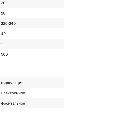
30
28
220-240
49
1
500
циркуляция
Электронное
фронтальное