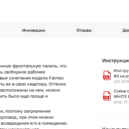
Инновации
Отзывы
До
Инструкци
онную фронтальную панель, что
Инстру
ть свободное рабочее
80 на 
овые сочетания модели Falmec
pdf, 610
ь ее в свою квартиру. Оттенок
 расположены на нем, можно
Схема 
вить было еще проще и
WHITE 
jpeg, 12
и, поэтому загрязнения
духовод, при этом можно
т возвращения его в помещение.
этом максимальная