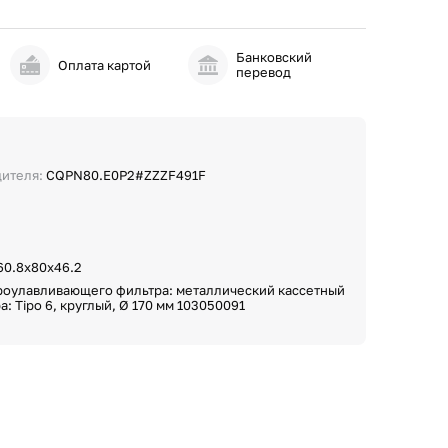
Банковский
и
Оплата картой
перевод
дителя:
CQPN80.E0P2#ZZZF491F
60.8х80х46.2
роулавливающего фильтра: металлический кассетный
а: Tipo 6, круглый, Ø 170 мм 103050091