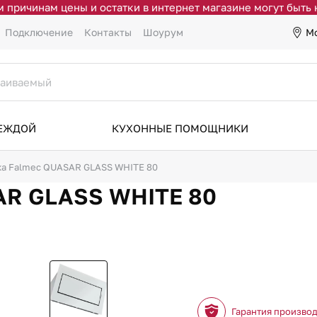
 причинам цены и остатки в интернет магазине могут быть
М
Подключение
Контакты
Шоурум
ДЕЖДОЙ
КУХОННЫЕ ПОМОЩНИКИ
а Falmec QUASAR GLASS WHITE 80
AR GLASS WHITE 80
Гарантия произво