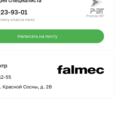
ция специалиста
223-93-01
нику класса люкс
Написать на почту
нтр
12-55
л. Красной Сосны, д. 2В