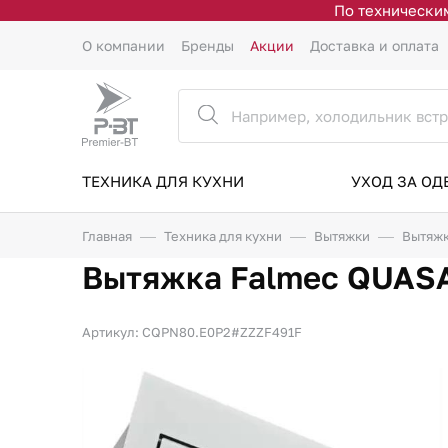
По техническим
О компании
Бренды
Акции
Доставка и оплата
ТЕХНИКА ДЛЯ КУХНИ
УХОД ЗА О
Главная
Техника для кухни
Вытяжки
Вытяжк
Вытяжка Falmec QUAS
Артикул: CQPN80.E0P2#ZZZF491F