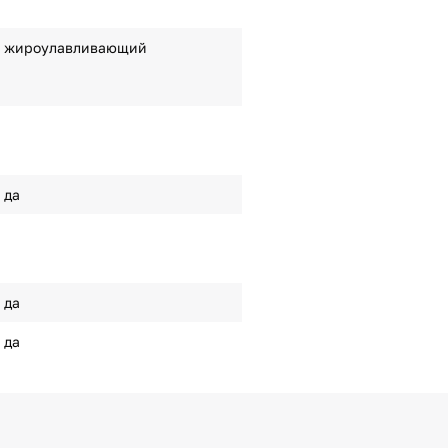
жироулавливающий
да
да
да