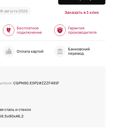
06 августа 2026
Заказать в 1 клик
Бесплатное
Гарантия
подключение
производителя
Банковский
и
Оплата картой
перевод
дителя:
CQPN90.E0P2#ZZZF491F
я сталь и стекло
59.5x90x46.2