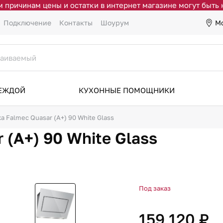
 причинам цены и остатки в интернет магазине могут быть
М
Подключение
Контакты
Шоурум
ДЕЖДОЙ
КУХОННЫЕ ПОМОЩНИКИ
а Falmec Quasar (A+) 90 White Glass
(A+) 90 White Glass
Под заказ
159 120 ₽