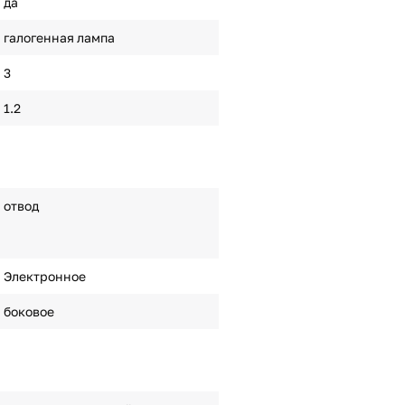
да
галогенная лампа
3
1.2
отвод
Электронное
боковое