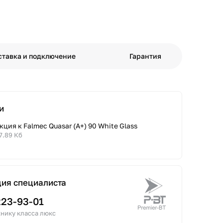
ставка и подключение
Гарантия
и
ция к Falmec Quasar (A+) 90 White Glass
7.89 Кб
ция специалиста
223-93-01
нику класса люкс