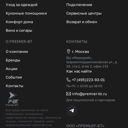
Уход за одеждой
Подключение
Кухонные помощники
Сервисные центры
Комфорт дома
Возврат и обмен
Вино и сигары
О PREMIER-BT
КОНТАКТЫ
О компании
г. Москва
БЦ «Меркурий»,
Бренды
Шарикоподшипниковская ул., д.
38, стр.1, этаж 2, офис 231
Акции
Как нас найти
События
+7 (495)223-93-01
Контакты
Пн-Пт: с 10:00 до 18:00
info@premier-bt.ru
Для покупателей и партнеров
Вся представленная на сайте
информация, касающаяся
характеристик продуктов, наличия на
складе, стоимости товаров, носит
информационный характер и не
ООО «ПРЕМЬЕР-БТ»