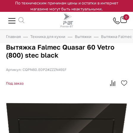
По техническим причинам цены и остатки в интернет
магазине могут быть неактуальными.
0
Главная
Техника для кухни
Вытяжки
Вытяжка Falmec Q
Вытяжка Falmec Quasar 60 Vetro
(800) stec black
Артикул: CQPN60.E0P2#ZZZN491F
Под заказ