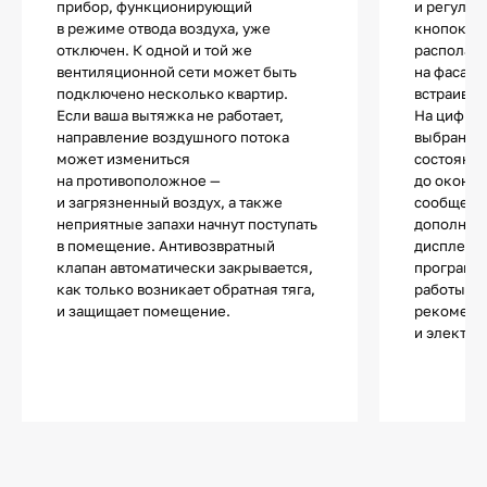
прибор, функционирующий
и регулир
в режиме отвода воздуха, уже
кнопок ил
отключен. К одной и той же
располага
вентиляционной сети может быть
на фасаде
подключено несколько квартир.
встраива
Если ваша вытяжка не работает,
На цифро
направление воздушного потока
выбранная
может измениться
состояни
на противоположное —
до оконча
и загрязненный воздух, а также
сообщения
неприятные запахи начнут поступать
дополните
в помещение. Антивозвратный
дисплей п
клапан автоматически закрывается,
программ
как только возникает обратная тяга,
работы в 
и защищает помещение.
рекоменд
и электро