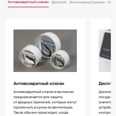
Антивозвратный клапан
Дисплей
Интенсивный режим
Накл
Антивозвратный клапан
Диспле
Антивозвратный клапан в вытяжках
Дисплей 
предназначается для защиты
посудомо
от вредных примесей, которые могут
значитель
проникнуть в кухню из вентиляции.
устройств
Такое обычно происходит, когда
контролир