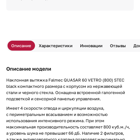
Описание
Характеристики
Инновации
Отзывы
До
Описание модели
Наклонная вытяжка Falmec QUASAR 60 VETRO (800) STEC
black компактного размера с корпусом из нержавеющей
стали и черного стекла. Оснащена встроенной галогенной
подсветкой и сенсорной панелью управления.
Имеет 4 скорости отвода и циркуляции воздуха,
с периметральным всасыванием и возможностью
использования интенсивного режима. При этом
максимальная производительность составляет 800 куб.м./ч,
а уровень шума не превышает 66 дБ. Наличие 2 фильтров,
а также антивозвратного клапана позволяет максимально