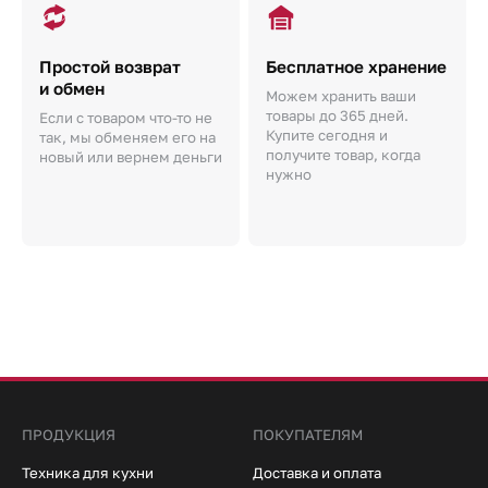
Простой возврат
Бесплатное хранение
и обмен
Можем хранить ваши
товары до 365 дней.
Если с товаром что-то не
Купите сегодня и
так, мы обменяем его на
получите товар, когда
новый или вернем деньги
нужно
ПРОДУКЦИЯ
ПОКУПАТЕЛЯМ
Техника для кухни
Доставка и оплата