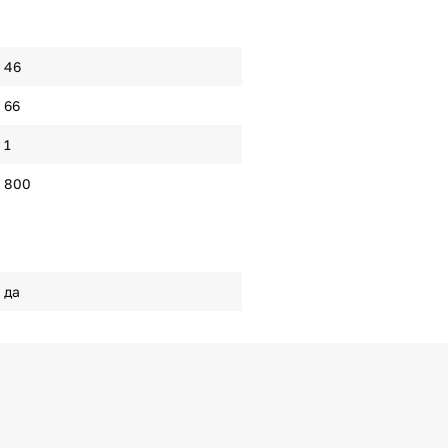
46
66
1
800
да