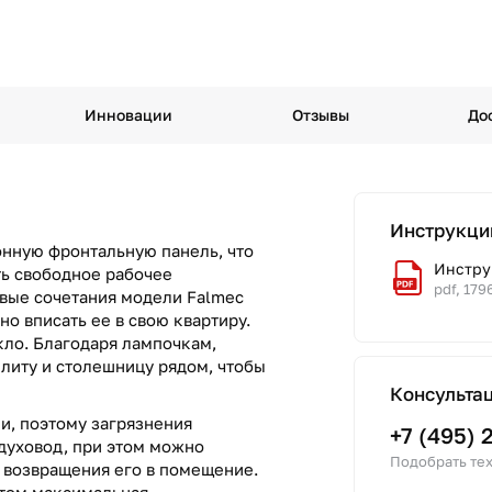
Инновации
Отзывы
До
Инструкци
онную фронтальную панель, что
Инструк
ть свободное рабочее
pdf, 179
овые сочетания модели Falmec
но вписать ее в свою квартиру.
кло. Благодаря лампочкам,
литу и столешницу рядом, чтобы
Консульта
и, поэтому загрязнения
+7 (495) 
духовод, при этом можно
Подобрать тех
т возвращения его в помещение.
этом максимальная