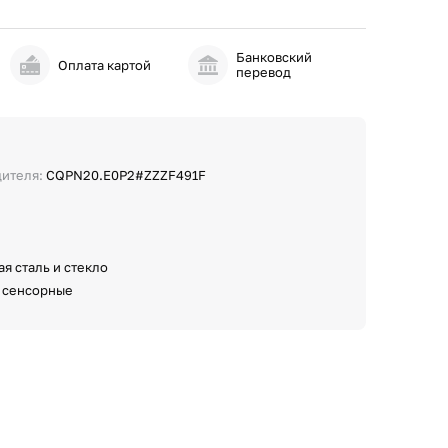
Банковский
и
Оплата картой
перевод
дителя:
CQPN20.E0P2#ZZZF491F
я сталь и стекло
:
сенсорные