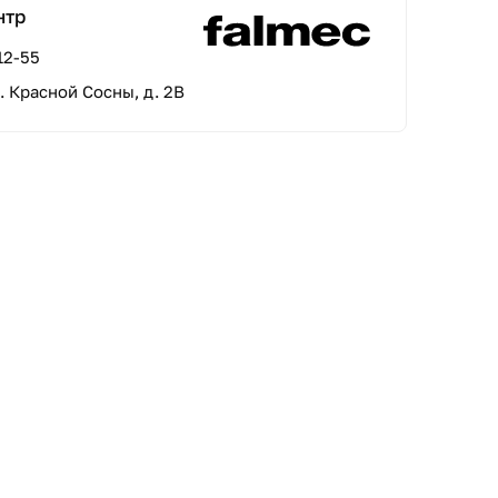
нтр
12-55
л. Красной Сосны, д. 2В