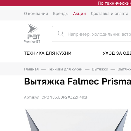
По техническим
О компании
Бренды
Акции
Доставка и оплата
ТЕХНИКА ДЛЯ КУХНИ
УХОД ЗА О
Главная
Техника для кухни
Вытяжки
Вытяжк
Вытяжка Falmec Prisma
Артикул: CPQN85.E0P2#ZZZF491F