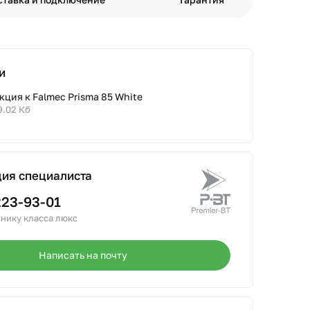
и
ция к Falmec Prisma 85 White
9.02 Кб
ция специалиста
223-93-01
нику класса люкс
Написать на почту