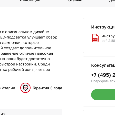
Инструкци
 в оригинальном дизайне
Инструк
ED-подсветка улучшает обзор
pdf, 218
е лампочки, которые
ый создает дополнительное
правление отличает высокая
й кнопки будет достаточно
быстрой настройки. Среди
Консульта
тка рабочей зоны, четыре
+7 (495) 
Подобрать тех
в Италии
Гарантия 3 года
43