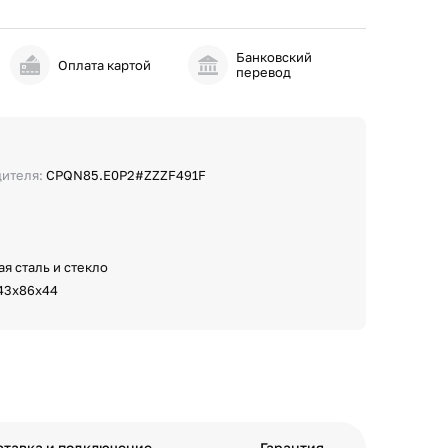
Банковский
и
Оплата картой
перевод
дителя:
CPQN85.E0P2#ZZZF491F
я сталь и стекло
43х86х44
ставка и подключение
Гарантия