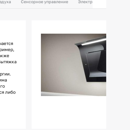
оздуха
Сенсорное управление
Электронное управление
чается
пример,
акже
 Вытяжка
ргии.
има
его
ся либо