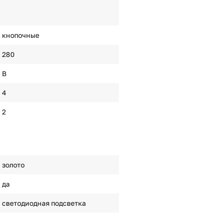
кнопочные
280
B
4
2
золото
да
светодиодная подсветка