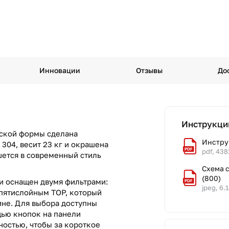
Инновации
Отзывы
До
Инструкци
еской формы сделана
Инстру
304, весит 23 кг и окрашена
pdf, 438
шется в современный стиль
Схема с
(800)
и оснащен двумя фильтрами:
jpeg, 6.
пятислойным TOP, который
ине. Для выбора доступны
щью кнопок на панели
ностью, чтобы за короткое