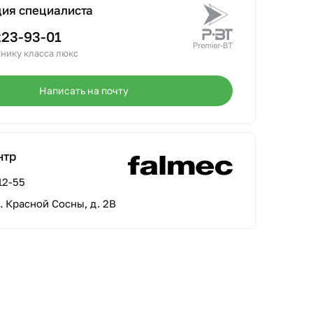
ция специалиста
223-93-01
нику класса люкс
Написать на почту
нтр
12-55
л. Красной Сосны, д. 2В