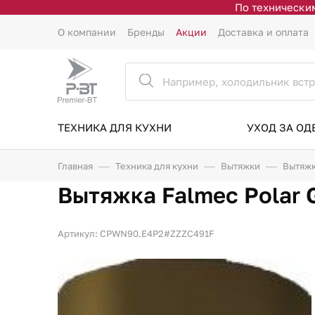
По техническим
О компании
Бренды
Акции
Доставка и оплата
ТЕХНИКА ДЛЯ КУХНИ
УХОД ЗА О
Главная
Техника для кухни
Вытяжки
Вытяжк
Вытяжка Falmec Polar 
Артикул: CPWN90.E4P2#ZZZC491F