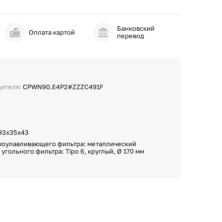
Банковский
и
Оплата картой
перевод
дителя:
CPWN90.E4P2#ZZZC491F
93х35х43
роулавливающего фильтра: металлический
угольного фильтра: Tipo 6, круглый, Ø 170 мм