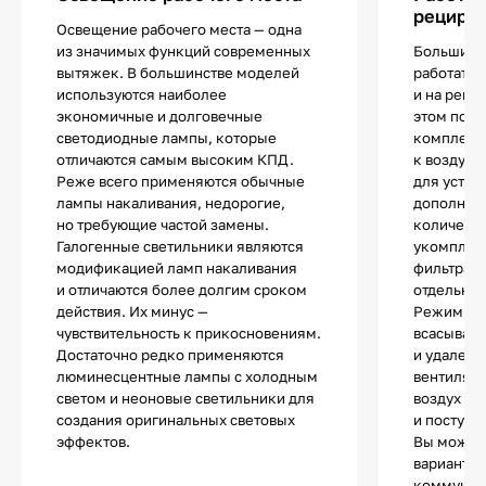
рецирк
Освещение рабочего места — одна
из значимых функций современных
Большинс
вытяжек. В большинстве моделей
работать и
используются наиболее
и на реци
экономичные и долговечные
этом по 
светодиодные лампы, которые
комплект
отличаются самым высоким КПД.
к воздухо
Реже всего применяются обычные
для устан
лампы накаливания, недорогие,
дополнит
но требующие частой замены.
количест
Галогенные светильники являются
укомплек
модификацией ламп накаливания
фильтрами
и отличаются более долгим сроком
отдельно.
действия. Их минус —
Режим от
чувствительность к прикосновениям.
всасывани
Достаточно редко применяются
и удалени
люминесцентные лампы с холодным
вентиляц
светом и неоновые светильники для
воздух оч
создания оригинальных световых
и поступа
эффектов.
Вы может
вариант и
коммуник