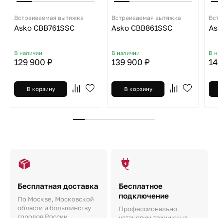
Встраиваемая вытяжка
Встраиваемая вытяжка
Вс
Asko CBB761SSC
Asko CBB861SSC
As
В наличии
В наличии
В 
129 900 ₽
139 900 ₽
14
В корзину
В корзину
Бесплатная доставка
Бесплатное
подключение
По Москве, Московской
области и большинству
Профессионально
городов России
установим технику на