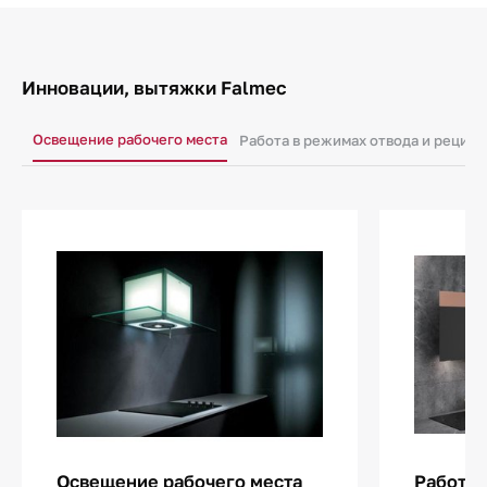
Инновации, вытяжки Falmec
Освещение рабочего места
Работа в режимах отвода и рецир
Освещение рабочего места
Работа 