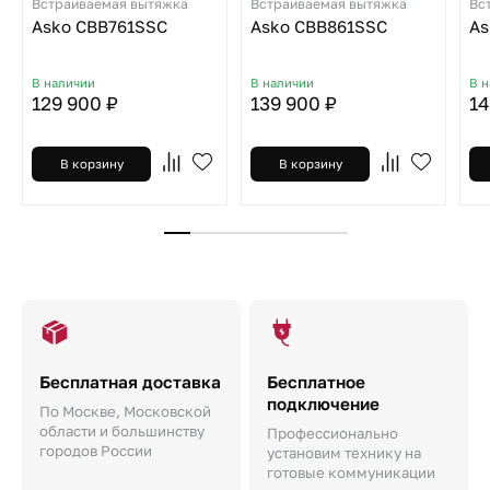
Встраиваемая вытяжка
Встраиваемая вытяжка
Вс
Asko CBB761SSC
Asko CBB861SSC
As
В наличии
В наличии
В 
129 900 ₽
139 900 ₽
14
В корзину
В корзину
Бесплатная доставка
Бесплатное
подключение
По Москве, Московской
области и большинству
Профессионально
городов России
установим технику на
готовые коммуникации