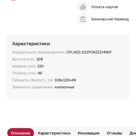
Оплата картой
Банковский перевод
Характеристики
Код(артикул) производителя:
CPLN20.E22P2#ZZZI490F
Высота (см):
108
Ширина (см):
120
Глубина (см):
49
Габариты (ВхШхГ), см:
108х120х49
Элементы управления:
кнопочные
Описание
Характеристики
Инновации
Отзывы
До