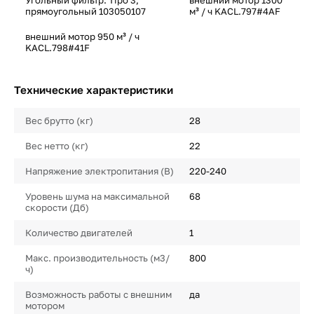
Угольный фильтр: Tipo 3,
внешний мотор 1300
прямоугольный 103050107
м³ / ч KACL.797#4AF
внешний мотор 950 м³ / ч
KACL.798#41F
Технические характеристики
Вес брутто (кг)
28
Вес нетто (кг)
22
Напряжение электропитания (В)
220-240
Уровень шума на максимальной
68
скорости (Дб)
Количество двигателей
1
Макс. производительность (м3/
800
ч)
Возможность работы с внешним
да
мотором