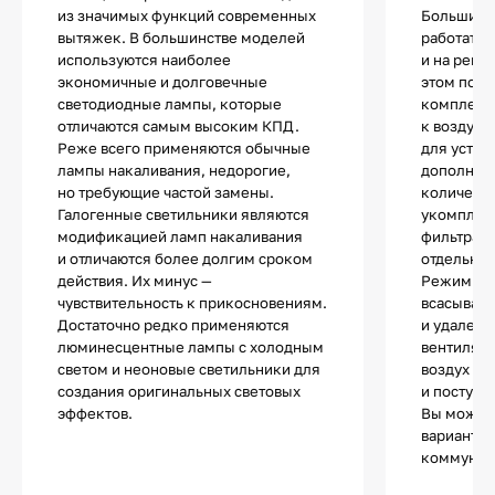
из значимых функций современных
Большинс
вытяжек. В большинстве моделей
работать и
используются наиболее
и на реци
экономичные и долговечные
этом по 
светодиодные лампы, которые
комплект
отличаются самым высоким КПД.
к воздухо
Реже всего применяются обычные
для устан
лампы накаливания, недорогие,
дополнит
но требующие частой замены.
количест
Галогенные светильники являются
укомплек
модификацией ламп накаливания
фильтрами
и отличаются более долгим сроком
отдельно.
действия. Их минус —
Режим от
чувствительность к прикосновениям.
всасывани
Достаточно редко применяются
и удалени
люминесцентные лампы с холодным
вентиляц
светом и неоновые светильники для
воздух оч
создания оригинальных световых
и поступа
эффектов.
Вы может
вариант и
коммуник