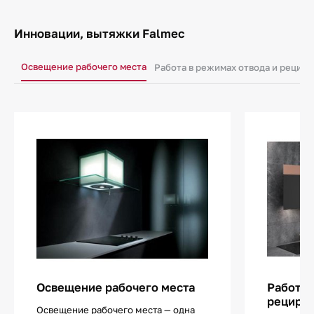
Инновации, вытяжки Falmec
Освещение рабочего места
Работа в режимах отвода и рецир
Освещение рабочего места
Работа 
рецирк
Освещение рабочего места — одна