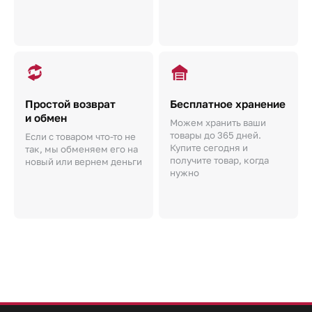
Простой возврат
Бесплатное хранение
и обмен
Можем хранить ваши
товары до 365 дней.
Если с товаром что-то не
Купите сегодня и
так, мы обменяем его на
получите товар, когда
новый или вернем деньги
нужно