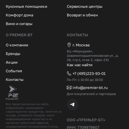
Кухонные помощники
Сервисные центры
Комфорт дома
Возврат и обмен
Вино и сигары
О PREMIER-BT
КОНТАКТЫ
О компании
г. Москва
БЦ «Меркурий»,
Бренды
Шарикоподшипниковская ул., д.
38, стр.1, этаж 2, офис 231
Акции
Как нас найти
События
+7 (495)223-93-01
Контакты
Пн-Пт: с 10:00 до 18:00
info@premier-bt.ru
Для покупателей и партнеров
Вся представленная на сайте
информация, касающаяся
характеристик продуктов, наличия на
складе, стоимости товаров, носит
информационный характер и не
ООО «ПРЕМЬЕР-БТ»
является публичной офертой,
определяемой положениями Статьи
ИНН: 7709979607