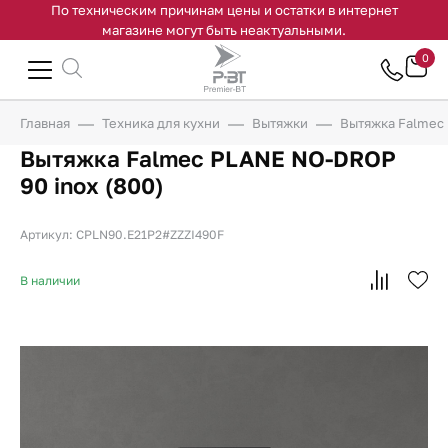
По техническим причинам цены и остатки в интернет
магазине могут быть неактуальными.
0
Главная
Техника для кухни
Вытяжки
Вытяжка Falmec 
Вытяжка Falmec PLANE NO-DROP
90 inox (800)
Артикул: CPLN90.E21P2#ZZZI490F
В наличии