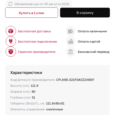
Обновление цен от
05 августа 2026
В корзину
Купить в 1 клик
Бесплатная доставка
Оплата наличными
Бесплатное подключение
Оплата картой
Гарантия производителя
Банковский перевод
Характеристики
Код(артикул) производителя:
CPLN90.E21P2#ZZZI490F
Высота (см):
111.9
Ширина (см):
90
Глубина (см):
51
Габариты (ВхШхГ), см:
111.9х90х51
Элементы управления:
кнопочные