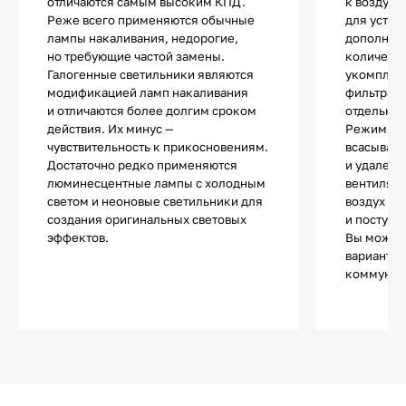
отличаются самым высоким КПД.
к воздухо
Реже всего применяются обычные
для устан
лампы накаливания, недорогие,
дополнит
но требующие частой замены.
количест
Галогенные светильники являются
укомплек
модификацией ламп накаливания
фильтрами
и отличаются более долгим сроком
отдельно.
действия. Их минус —
Режим от
чувствительность к прикосновениям.
всасывани
Достаточно редко применяются
и удалени
люминесцентные лампы с холодным
вентиляц
светом и неоновые светильники для
воздух оч
создания оригинальных световых
и поступа
эффектов.
Вы может
вариант и
коммуник