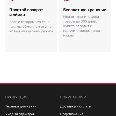
Простой возврат
Бесплатное хранение
и обмен
Можем хранить ваши
товары до 365 дней.
Если с товаром что-то не
Купите сегодня и
так, мы обменяем его на
получите товар, когда
новый или вернем деньги
нужно
ПРОДУКЦИЯ
ПОКУПАТЕЛЯМ
Техника для кухни
Доставка и оплата
Уход за одеждой
Подключение