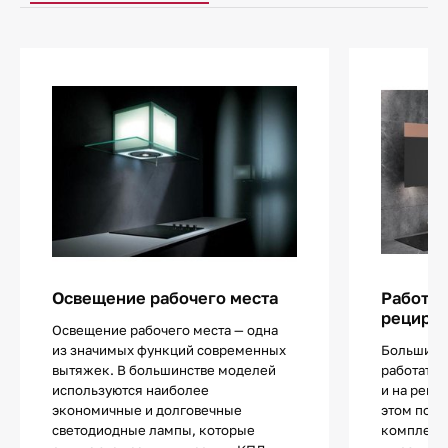
Освещение рабочего места
Работа 
рецирк
Освещение рабочего места — одна
из значимых функций современных
Большинс
вытяжек. В большинстве моделей
работать и
используются наиболее
и на реци
экономичные и долговечные
этом по 
светодиодные лампы, которые
комплект