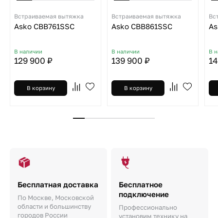
Встраиваемая вытяжка
Встраиваемая вытяжка
Вс
Asko CBB761SSC
Asko CBB861SSC
As
В наличии
В наличии
В 
129 900 ₽
139 900 ₽
14
В корзину
В корзину
Бесплатная доставка
Бесплатное
подключение
По Москве, Московской
области и большинству
Профессионально
городов России
установим технику на