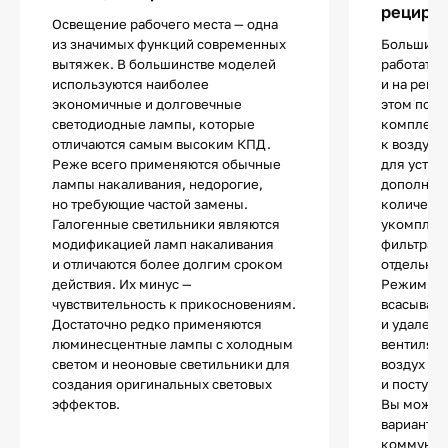
рецирк
Освещение рабочего места — одна
из значимых функций современных
Большинс
вытяжек. В большинстве моделей
работать и
используются наиболее
и на реци
экономичные и долговечные
этом по 
светодиодные лампы, которые
комплект
отличаются самым высоким КПД.
к воздухо
Реже всего применяются обычные
для устан
лампы накаливания, недорогие,
дополнит
но требующие частой замены.
количест
Галогенные светильники являются
укомплек
модификацией ламп накаливания
фильтрами
и отличаются более долгим сроком
отдельно.
действия. Их минус —
Режим от
чувствительность к прикосновениям.
всасывани
Достаточно редко применяются
и удалени
люминесцентные лампы с холодным
вентиляц
светом и неоновые светильники для
воздух оч
создания оригинальных световых
и поступа
эффектов.
Вы может
вариант и
коммуник