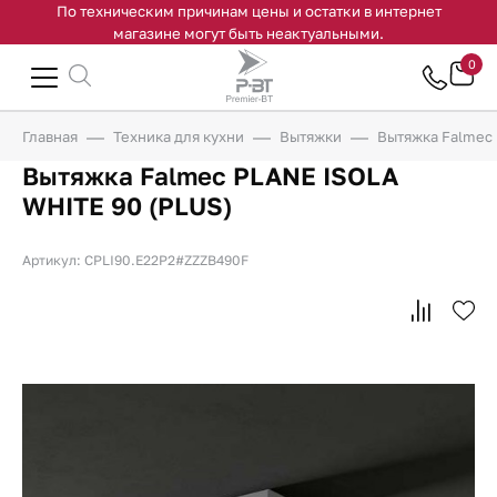
По техническим причинам цены и остатки в интернет
магазине могут быть неактуальными.
0
Главная
Техника для кухни
Вытяжки
Вытяжка Falmec 
Вытяжка Falmec PLANE ISOLA
WHITE 90 (PLUS)
Артикул: CPLI90.E22P2#ZZZB490F