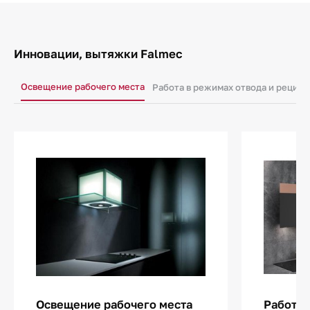
Инновации, вытяжки Falmec
Освещение рабочего места
Работа в режимах отвода и рецир
Освещение рабочего места
Работа 