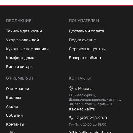
ПРОДУКЦИЯ
ПОКУПАТЕЛЯМ
Техника для кухни
Доставка и оплата
Уход за одеждой
Подключение
Кухонные помощники
Сервисные центры
Комфорт дома
Возврат и обмен
Вино и сигары
О PREMIER-BT
КОНТАКТЫ
О компании
г. Москва
БЦ «Меркурий»,
Бренды
Шарикоподшипниковская ул., д.
38, стр.1, этаж 2, офис 231
Акции
Как нас найти
События
+7 (495)223-93-01
Контакты
Пн-Пт: с 10:00 до 18:00
info@premier-bt.ru