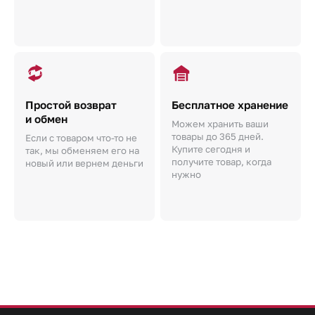
Простой возврат
Бесплатное хранение
и обмен
Можем хранить ваши
товары до 365 дней.
Если с товаром что-то не
Купите сегодня и
так, мы обменяем его на
получите товар, когда
новый или вернем деньги
нужно