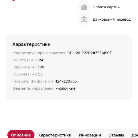
Оплата картой
Банковский перевод
Характеристики
Код(артикул) производителя:
CPLI20.E22P2#ZZZI490F
Высота (см):
124
Ширина (см):
120
Глубина (см):
55
Габариты (ВхШхГ), см:
124х120х55
Элементы управления:
кнопочные
Описание
Характеристики
Инновации
Отзывы
До