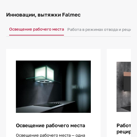
Инновации, вытяжки Falmec
Освещение рабочего места
Работа в режимах отвода и рецир
Освещение рабочего места
Работа 
рецирк
Освещение рабочего места — одна