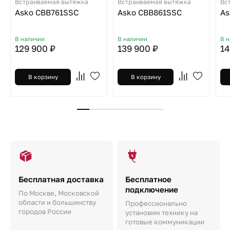
Встраиваемая вытяжка
Встраиваемая вытяжка
Вс
Asko CBB761SSC
Asko CBB861SSC
As
В наличии
В наличии
В 
129 900 ₽
139 900 ₽
14
В корзину
В корзину
Бесплатная доставка
Бесплатное
подключение
По Москве, Московской
области и большинству
Профессионально
городов России
установим технику на
готовые коммуникации