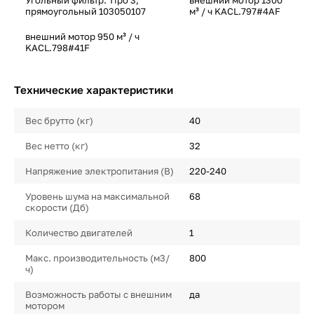
Угольный фильтр: Tipo 3,
внешний мотор 1300
прямоугольный 103050107
м³ / ч KACL.797#4AF
внешний мотор 950 м³ / ч
KACL.798#41F
Технические характеристики
Вес брутто (кг)
40
Вес нетто (кг)
32
Напряжение электропитания (В)
220-240
Уровень шума на максимальной
68
скорости (Дб)
Количество двигателей
1
Макс. производительность (м3/
800
ч)
Возможность работы с внешним
да
мотором