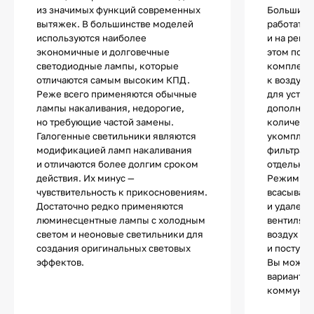
из значимых функций современных
Большинс
вытяжек. В большинстве моделей
работать и
используются наиболее
и на реци
экономичные и долговечные
этом по 
светодиодные лампы, которые
комплект
отличаются самым высоким КПД.
к воздухо
Реже всего применяются обычные
для устан
лампы накаливания, недорогие,
дополнит
но требующие частой замены.
количест
Галогенные светильники являются
укомплек
модификацией ламп накаливания
фильтрами
и отличаются более долгим сроком
отдельно.
действия. Их минус —
Режим от
чувствительность к прикосновениям.
всасывани
Достаточно редко применяются
и удалени
люминесцентные лампы с холодным
вентиляц
светом и неоновые светильники для
воздух оч
создания оригинальных световых
и поступа
эффектов.
Вы может
вариант и
коммуник