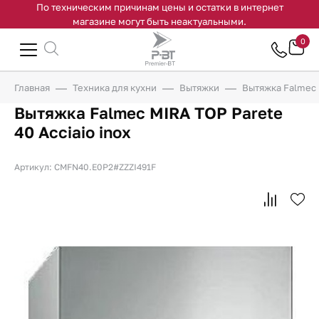
По техническим причинам цены и остатки в интернет
магазине могут быть неактуальными.
0
Главная
Техника для кухни
Вытяжки
Вытяжка Falmec M
Вытяжка Falmec MIRA TOP Parete
40 Acciaio inox
Артикул: CMFN40.E0P2#ZZZI491F