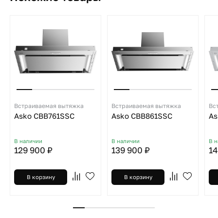
Встраиваемая вытяжка
Встраиваемая вытяжка
Вс
Asko CBB761SSC
Asko CBB861SSC
As
В наличии
В наличии
В 
129 900 ₽
139 900 ₽
14
В корзину
В корзину