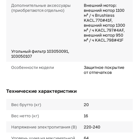
Дополнительные аксессуары
Внешний мотор:
(приобретаются отдельно)
внешний мотор 1100
м³ / ч Brushless
KACL.770#41F,
внешний мотор 1300
м³ / ч KACL.797#4AF,
внешний мотор 950
м³ / ч KACL.798#41F
Угольный фильтр 103050091,
103050107
Особенности модели
Защитное покрытие
от отпечатков
Технические характеристики
Вес брутто (кг)
20
Вес нетто (кг)
16
Напряжение электропитания (В)
220-240
Уровень шума на максимальной
64