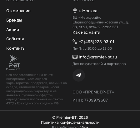
О компании
г. Москва
БЦ «Меркурий»,
Бренды
Шарикоподшипниковская ул., д.
38, стр.1, этаж 2, офис 231
Акции
Как нас найти
События
+7 (495)223-93-01
Контакты
Пн-Пт: с 10:00 до 18:00
info@premier-bt.ru
Для покупателей и партнеров
Вся представленная на сайте
информация, касающаяся
характеристик продуктов, наличия на
складе, стоимости товаров, носит
информационный характер и не
ООО «ПРЕМЬЕР-БТ»
является публичной офертой,
определяемой положениями Статьи
ИНН: 7709979607
437(2) Гражданского кодекcа РФ.
© Premier-BT, 2026
Политика конфиденциальности
Разработано с
Vela