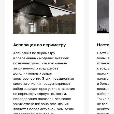
Аспирация по периметру
Настенн
Аспирация по периметру
Настенны
в современных моделях вытяжек
больше ос
позволяет улучшить всасывание
установит
загрязненного воздуха без
к воздухо
дополнительных затрат
практичес
электроэнергии. Эта инновационная
палитра 
система очистки предусматривает
и большое
забор воздуха через узкие отверстие
делают эт
по периметру корпуса вытяжки.
выбором д
Исследования показали, что возле
Такие вы
узких отверстий зона всасывания
не только
является более активной, чем возле
необходи
отверстий другой формы,
переобору