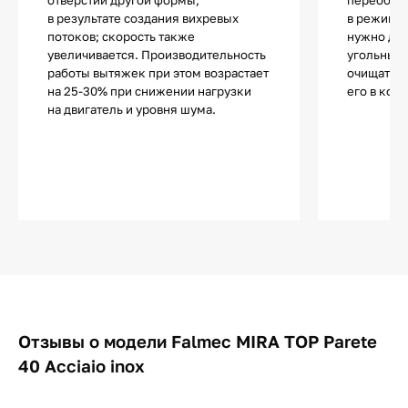
в результате создания вихревых
в режиме 
потоков; скорость также
нужно до
увеличивается. Производительность
угольные 
работы вытяжек при этом возрастает
очищать в
на 25-30% при снижении нагрузки
его в комн
на двигатель и уровня шума.
Отзывы о модели Falmec MIRA TOP Parete
40 Acciaio inox