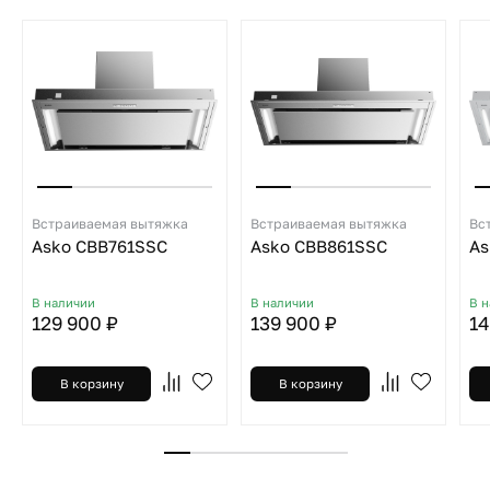
Встраиваемая вытяжка
Встраиваемая вытяжка
Вс
Asko CBB761SSC
Asko CBB861SSC
As
В наличии
В наличии
В 
129 900 ₽
139 900 ₽
14
В корзину
В корзину