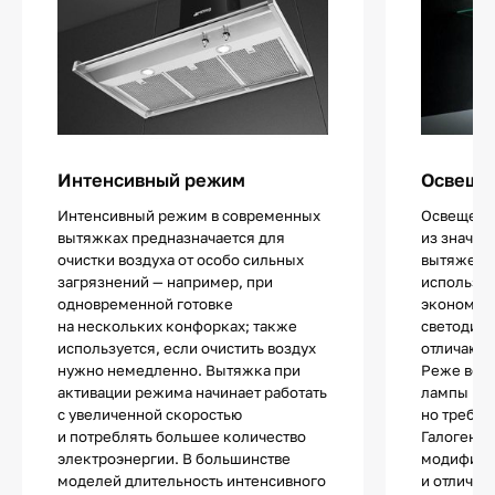
Интенсивный режим
Освещен
Интенсивный режим в современных
Освещение
вытяжках предназначается для
из значи
очистки воздуха от особо сильных
вытяжек.
загрязнений — например, при
использу
одновременной готовке
экономич
на нескольких конфорках; также
светодио
используется, если очистить воздух
отличают
нужно немедленно. Вытяжка при
Реже все
активации режима начинает работать
лампы нак
с увеличенной скоростью
но требую
и потреблять большее количество
Галогенны
электроэнергии. В большинстве
модифика
моделей длительность интенсивного
и отличаю