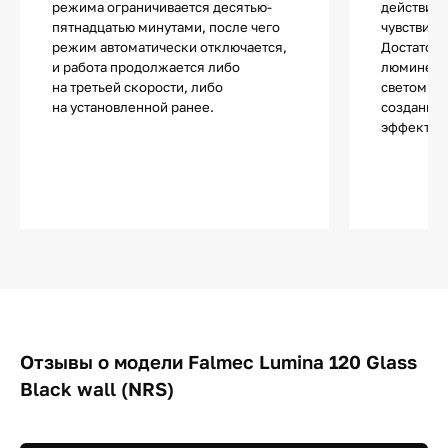
режима ограничивается десятью-
действия.
пятнадцатью минутами, после чего
чувствите
режим автоматически отключается,
Достаточ
и работа продолжается либо
люминесц
на третьей скорости, либо
светом и 
на установленной ранее.
создания 
эффектов
Отзывы о модели Falmec Lumina 120 Glass
Black wall (NRS)