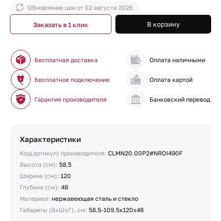
Обновление цен от
02 августа 2026
В корзину
Заказать в 1 клик
Бесплатная доставка
Оплата наличными
Бесплатное подключение
Оплата картой
Гарантия производителя
Банковский перевод
Характеристики
Код(артикул) производителя:
CLMN20.00P2#NROI490F
Высота (см):
58.5
Ширина (см):
120
Глубина (см):
48
Материал:
нержавеющая сталь и стекло
Габариты (ВхШхГ), см:
58.5-109.5x120x48