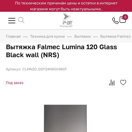
По техническим причинам цены и остатки в интернет
магазине могут быть неактуальными.
0
Главная
Техника для кухни
Вытяжки
Вытяжка Falmec L
Вытяжка Falmec Lumina 120 Glass
Black wall (NRS)
Артикул: CLMN20.00P2#NROI490F
Под заказ