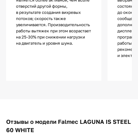
является более активной, чем возле
выбранная
отверстий другой формы,
состояни
в результате создания вихревых
до оконча
потоков; скорость также
сообщения
увеличивается. Производительность
дополните
работы вытяжек при этом возрастает
дисплей п
на 25-30% при снижении нагрузки
программ
на двигатель и уровня шума.
работы в 
рекоменд
и электро
Отзывы о модели Falmec LAGUNA IS STEEL
60 WHITE