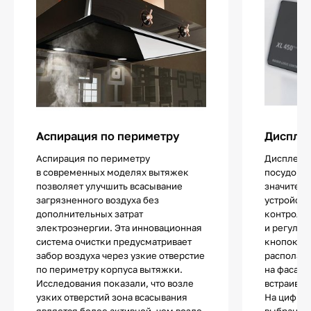
Аспирация по периметру
Диспле
Аспирация по периметру
Дисплей 
в современных моделях вытяжек
посудомо
позволяет улучшить всасывание
значитель
загрязненного воздуха без
устройств
дополнительных затрат
контролир
электроэнергии. Эта инновационная
и регулир
система очистки предусматривает
кнопок ил
забор воздуха через узкие отверстие
располага
по периметру корпуса вытяжки.
на фасаде
Исследования показали, что возле
встраива
узких отверстий зона всасывания
На цифро