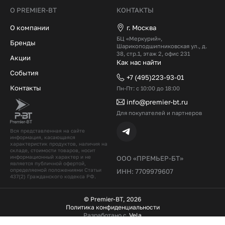
О PREMIER-BT
КОНТАКТЫ
О компании
г. Москва
БЦ «Меркурий»,
Бренды
Шарикоподшипниковская ул., д.
38, стр.1, этаж 2, офис 231
Акции
Как нас найти
События
+7 (495)223-93-01
Контакты
Пн-Пт: с 10:00 до 18:00
info@premier-bt.ru
Для покупателей и партнеров
Вся представленная на сайте
информация, касающаяся
характеристик продуктов, наличия на
складе, стоимости товаров, носит
информационный характер и не
ООО «ПРЕМЬЕР-БТ»
является публичной офертой,
определяемой положениями Статьи
ИНН: 7709979607
437(2) Гражданского кодекcа РФ.
© Premier-BT, 2026
Политика конфиденциальности
Разработано с
Vela