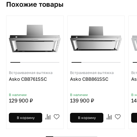
Похожие товары
Встраиваемая вытяжка
Встраиваемая вытяжка
Вс
Asko CBB761SSC
Asko CBB861SSC
As
В наличии
В наличии
В 
129 900 ₽
139 900 ₽
14
В корзину
В корзину