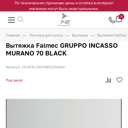
По техническим причинам цены и остатки в интернет
магазине могут быть неактуальными.
0
Главная
Техника для кухни
Вытяжки
Вытяжка Falme
Вытяжка Falmec GRUPPO INCASSO
MURANO 70 BLACK
Артикул: CGIW70.E10P6#ZZZN491F
Под заказ