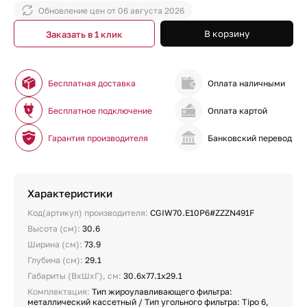
Обновление цен от
06 августа 2026
В корзину
Заказать в 1 клик
Бесплатная доставка
Оплата наличными
Бесплатное подключение
Оплата картой
Гарантия производителя
Банковский перевод
Характеристики
Код(артикул) производителя:
CGIW70.E10P6#ZZZN491F
Высота (см):
30.6
Ширина (см):
73.9
Глубина (см):
29.1
Габариты (ВхШхГ), см:
30.6х77.1х29.1
Комплектация:
Тип жироулавливающего фильтра:
металлический кассетный / Тип угольного фильтра: Tipo 6,