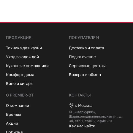
ПРОДУКЦИЯ
ПОКУПАТЕЛЯМ
Техника для кухни
Доставка и оплата
Уход за одеждой
Подключение
Кухонные помощники
Сервисные центры
Комфорт дома
Возврат и обмен
Вино и сигары
О PREMIER-BT
КОНТАКТЫ
О компании
г. Москва
БЦ «Меркурий»,
Бренды
Шарикоподшипниковская ул., д.
38, стр.1, этаж 2, офис 231
Акции
Как нас найти
События