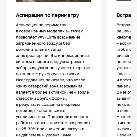
Аспирация по периметру
Встраив
Аспирация по периметру
Встраива
в современных моделях вытяжек
решение 
позволяет улучшить всасывание
квартир ил
загрязненного воздуха без
максималь
дополнительных затрат
чтобы сох
электроэнергии. Эта инновационная
дизайна. 
система очистки предусматривает
полностью
забор воздуха через узкие отверстие
установки
по периметру корпуса вытяжки.
шкафы, п
Исследования показали, что возле
и простра
узких отверстий зона всасывания
панелью.
является более активной, чем возле
В некотор
отверстий другой формы,
выдвигает
в результате создания вихревых
некоторы
потоков; скорость также
и подвижн
увеличивается. Производительность
максимал
работы вытяжек при этом возрастает
в использ
на 25-30% при снижении нагрузки
вытяжки т
на двигатель и уровня шума.
механиче