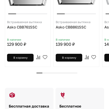
Встраиваемая вытяжка
Встраиваемая вытяжка
Вс
Asko CBB761SSC
Asko CBB861SSC
As
В наличии
В наличии
В 
129 900 ₽
139 900 ₽
14
В корзину
В корзину
Бесплатная доставка
Бесплатное