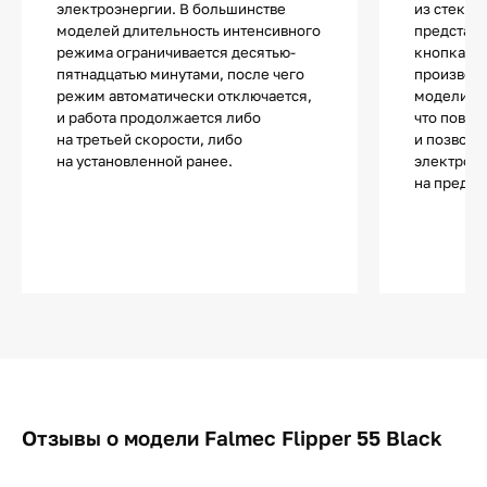
электроэнергии. В большинстве
из стекла
моделей длительность интенсивного
представ
режима ограничивается десятью-
кнопками
пятнадцатью минутами, после чего
производ
режим автоматически отключается,
модели ас
и работа продолжается либо
что повыш
на третьей скорости, либо
и позволя
на установленной ранее.
электроэ
на предел
Отзывы о модели Falmec Flipper 55 Black