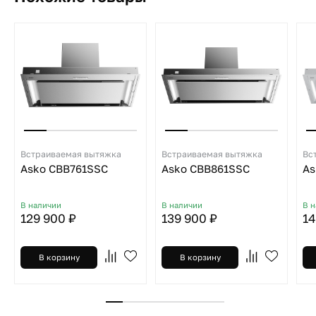
Встраиваемая вытяжка
Встраиваемая вытяжка
Вс
Asko CBB761SSC
Asko CBB861SSC
As
В наличии
В наличии
В 
129 900 ₽
139 900 ₽
14
В корзину
В корзину