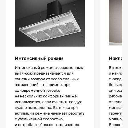
Интенсивный режим
Наклон
Интенсивный режим в современных
Вытяжки 
вытяжках предназначается для
и наклонн
очистки воздуха от особо сильных
с каждым 
загрязнений — например, при
больше. Б
одновременной готовке
они освоб
на нескольких конфорках; также
рабочей з
используется, если очистить воздух
от куполь
нужно немедленно. Вытяжка при
меньше вы
активации режима начинает работать
гарнитура
с увеличенной скоростью
мощности 
и потреблять большее количество
Внешняя п