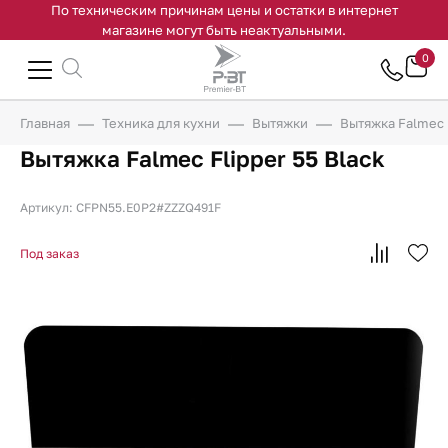
По техническим причинам цены и остатки в интернет
магазине могут быть неактуальными.
0
Главная
Техника для кухни
Вытяжки
Вытяжка Falmec F
Вытяжка Falmec Flipper 55 Black
Артикул: CFPN55.E0P2#ZZZQ491F
Под заказ