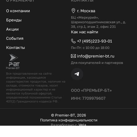
О компании
г. Москва
БЦ «Меркурий»,
Бренды
Шарикоподшипниковская ул., д.
38, стр.1, этаж 2, офис 231
Акции
Как нас найти
События
+7 (495)223-93-01
Контакты
Пн-Пт: с 10:00 до 18:00
info@premier-bt.ru
Для покупателей и партнеров
Вся представленная на сайте
информация, касающаяся
характеристик продуктов, наличия на
складе, стоимости товаров, носит
информационный характер и не
ООО «ПРЕМЬЕР-БТ»
является публичной офертой,
определяемой положениями Статьи
ИНН: 7709979607
437(2) Гражданского кодекcа РФ.
© Premier-BT, 2026
Политика конфиденциальности
Разработано с
Vela