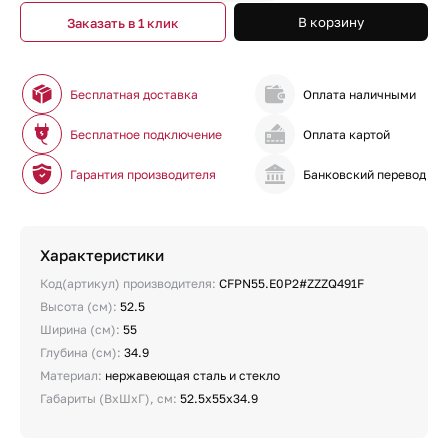
В корзину
Заказать в 1 клик
Бесплатная доставка
Оплата наличными
Бесплатное подключение
Оплата картой
Гарантия производителя
Банковский перевод
Характеристики
Код(артикул) производителя:
CFPN55.E0P2#ZZZQ491F
Высота (см):
52.5
Ширина (см):
55
Глубина (см):
34.9
Материал:
нержавеющая сталь и стекло
Габариты (ВхШхГ), см:
52.5х55х34.9