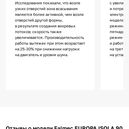
Исследования показали, что возле
с увеличе
узких отверстий зона всасывания
и потребл
является более активной, чем возле
электроэн
отверстий другой формы,
моделей д
в результате создания вихревых
режима ог
потоков; скорость также
пятнадцат
увеличивается. Производительность
режим авт
работы вытяжек при этом возрастает
и работа 
на 25-30% при снижении нагрузки
на третье
на двигатель и уровня шума.
на устано
Отзывы о модели Falmec EUROPA ISOLA 90