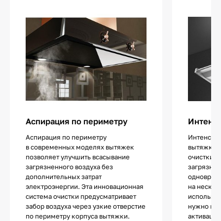
Аспирация по периметру
Интенс
Аспирация по периметру
Интенсив
в современных моделях вытяжек
вытяжках 
позволяет улучшить всасывание
очистки в
загрязненного воздуха без
загрязнен
дополнительных затрат
одноврем
электроэнергии. Эта инновационная
на нескол
система очистки предусматривает
используе
забор воздуха через узкие отверстие
нужно не
по периметру корпуса вытяжки.
активации