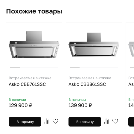
Похожие товары
Встраиваемая вытяжка
Встраиваемая вытяжка
Вс
Asko CBB761SSC
Asko CBB861SSC
As
В наличии
В наличии
В 
129 900 ₽
139 900 ₽
14
В корзину
В корзину