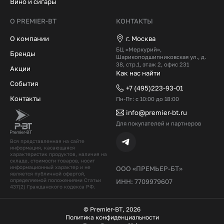
Вино и сигары
О PREMIER-BT
КОНТАКТЫ
О компании
г. Москва
БЦ «Меркурий»,
Бренды
Шарикоподшипниковская ул., д.
38, стр.1, этаж 2, офис 231
Акции
Как нас найти
События
+7 (495)223-93-01
Контакты
Пн-Пт: с 10:00 до 18:00
info@premier-bt.ru
Для покупателей и партнеров
Вся представленная на сайте
информация, касающаяся
характеристик продуктов, наличия на
складе, стоимости товаров, носит
информационный характер и не
ООО «ПРЕМЬЕР-БТ»
является публичной офертой,
определяемой положениями Статьи
ИНН: 7709979607
437(2) Гражданского кодекcа РФ.
© Premier-BT, 2026
Политика конфиденциальности