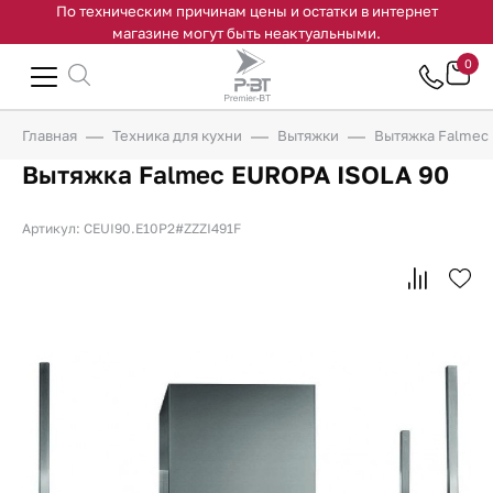
По техническим причинам цены и остатки в интернет
магазине могут быть неактуальными.
0
Главная
Техника для кухни
Вытяжки
Вытяжка Falmec
Вытяжка Falmec EUROPA ISOLA 90
Артикул: CEUI90.E10P2#ZZZI491F