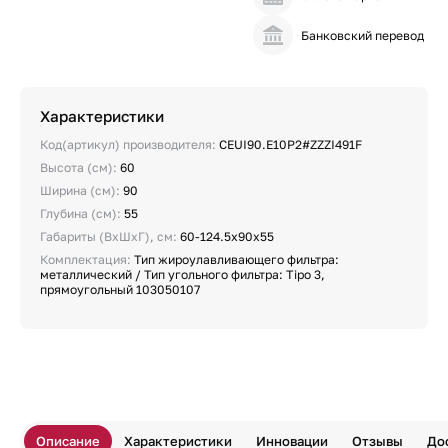
Банковский перевод
Характеристики
Код(артикул) производителя:
CEUI90.E10P2#ZZZI491F
Высота (см):
60
Ширина (см):
90
Глубина (см):
55
Габариты (ВхШхГ), см:
60-124.5х90х55
Комплектация:
Тип жироулавливающего фильтра:
металлический / Тип угольного фильтра: Tipo 3,
прямоугольный 103050107
Описание
Характеристики
Инновации
Отзывы
До