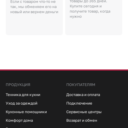
товары до 365 дней.
Если с товаром что-то не
Купите сегодня и
так, мы обменяем его на
получите товар, когда
новый или вернем деньги
нужно
ПРОДУКЦИЯ
ПОКУПАТЕЛЯМ
Техника для кухни
Доставка и оплата
Уход за одеждой
Подключение
Кухонные помощники
Сервисные центры
Комфорт дома
Возврат и обмен