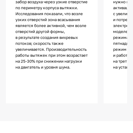
забор воздуха через узкие отверстие
нужно не
по периметру корпуса вытяжки.
активации
Исследования показали, что возле
с увеличе
узких отверстий зона всасывания
и потребл
является более активной, чем возле
электроэн
отверстий другой формы,
моделей д
в результате создания вихревых
режима ог
потоков; скорость также
пятнадцат
увеличивается. Производительность
режим авт
работы вытяжек при этом возрастает
и работа 
на 25-30% при снижении нагрузки
на третье
на двигатель и уровня шума.
на устано