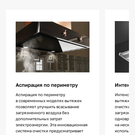
Аспирация по периметру
Интенс
Аспирация по периметру
Интенсив
в современных моделях вытяжек
вытяжках 
позволяет улучшить всасывание
очистки в
загрязненного воздуха без
загрязнен
дополнительных затрат
одноврем
электроэнергии. Эта инновационная
на нескол
система очистки предусматривает
используе