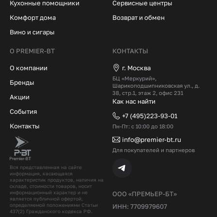
Кухонные помощники
Сервисные центры
Комфорт дома
Возврат и обмен
Вино и сигары
О PREMIER-BT
КОНТАКТЫ
О компании
г. Москва
БЦ «Меркурий»,
Бренды
Шарикоподшипниковская ул., д.
38, стр.1, этаж 2, офис 231
Акции
Как нас найти
События
+7 (495)223-93-01
Контакты
Пн-Пт: с 10:00 до 18:00
info@premier-bt.ru
Для покупателей и партнеров
Вся представленная на сайте
информация, касающаяся
характеристик продуктов, наличия на
складе, стоимости товаров, носит
информационный характер и не
ООО «ПРЕМЬЕР-БТ»
является публичной офертой,
определяемой положениями Статьи
ИНН: 7709979607
437(2) Гражданского кодекcа РФ.