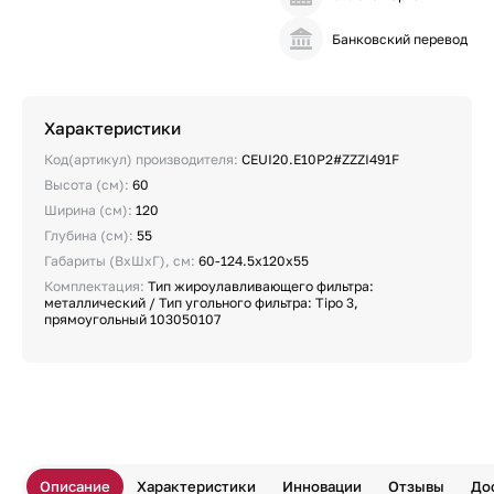
Банковский перевод
Характеристики
Код(артикул) производителя:
CEUI20.E10P2#ZZZI491F
Высота (см):
60
Ширина (см):
120
Глубина (см):
55
Габариты (ВхШхГ), см:
60-124.5х120х55
Комплектация:
Тип жироулавливающего фильтра:
металлический / Тип угольного фильтра: Tipo 3,
прямоугольный 103050107
Описание
Характеристики
Инновации
Отзывы
До