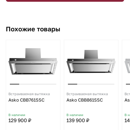
Похожие товары
Встраиваемая вытяжка
Встраиваемая вытяжка
Вс
Asko CBB761SSC
Asko CBB861SSC
As
В наличии
В наличии
В 
129 900 ₽
139 900 ₽
14