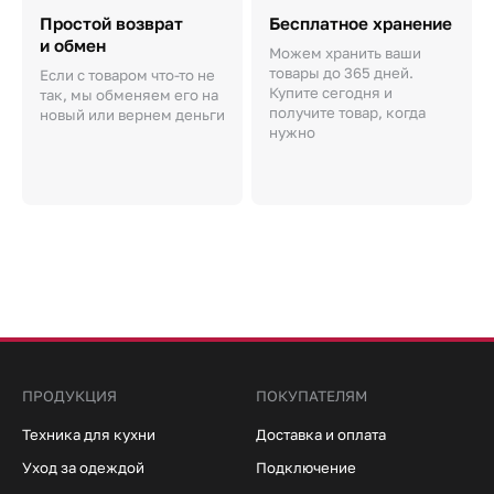
Простой возврат
Бесплатное хранение
и обмен
Можем хранить ваши
товары до 365 дней.
Если с товаром что-то не
Купите сегодня и
так, мы обменяем его на
получите товар, когда
новый или вернем деньги
нужно
ПРОДУКЦИЯ
ПОКУПАТЕЛЯМ
Техника для кухни
Доставка и оплата
Уход за одеждой
Подключение