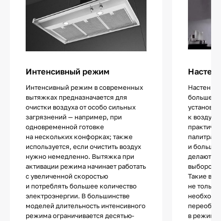
Интенсивный режим
Настенн
Интенсивный режим в современных
Настенны
вытяжках предназначается для
больше ос
очистки воздуха от особо сильных
установит
загрязнений — например, при
к воздухо
одновременной готовке
практичес
на нескольких конфорках; также
палитра 
используется, если очистить воздух
и большое
нужно немедленно. Вытяжка при
делают эт
активации режима начинает работать
выбором д
с увеличенной скоростью
Такие вы
и потреблять большее количество
не только
электроэнергии. В большинстве
необходи
моделей длительность интенсивного
переобору
режима ограничивается десятью-
в режиме 