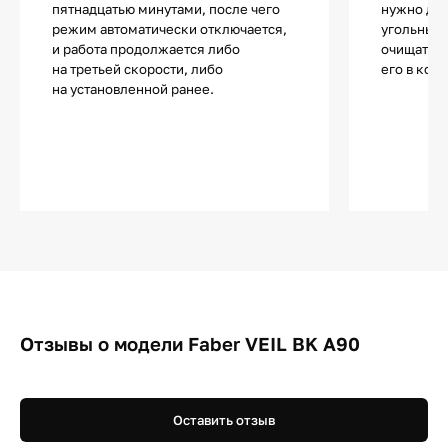
пятнадцатью минутами, после чего
нужно до
режим автоматически отключается,
угольные 
и работа продолжается либо
очищать в
на третьей скорости, либо
его в комн
на установленной ранее.
Отзывы о модели Faber VEIL BK A90
Оставить отзыв