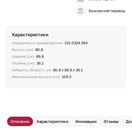
Банковский перевод
Характеристики
Код(артикул) производителя:
110.0324.954
Высота (см):
80.8
Ширина (см):
89.8
Глубина (см):
36.1
Габариты (ВхШхГ), см:
80.8 x 89.8 x 36.1
Максимальная высота (см):
109.3
Описание
Характеристики
Инновации
Отзывы
До