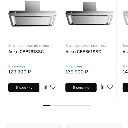
Встраиваемая вытяжка
Встраиваемая вытяжка
Вс
Asko CBB761SSC
Asko CBB861SSC
As
В наличии
В наличии
В 
129 900 ₽
139 900 ₽
14
В корзину
В корзину