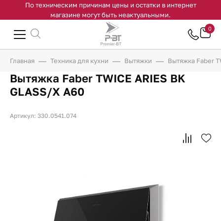
По техническим причинам цены и остатки в интернет
магазине могут быть неактуальными.
0
Главная
Техника для кухни
Вытяжки
Вытяжка Faber T
Вытяжка Faber TWICE ARIES BK
GLASS/X A60
Артикул: 330.0541.074