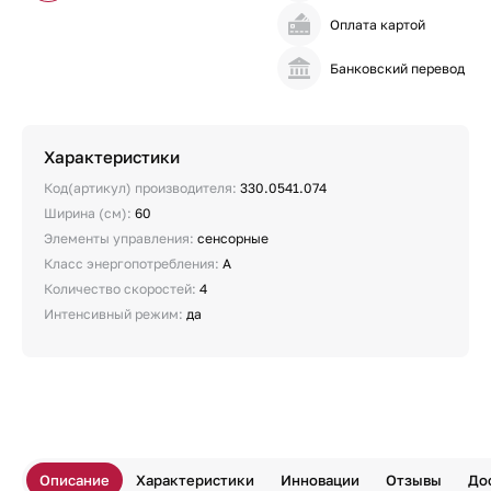
Оплата картой
Банковский перевод
Характеристики
Код(артикул) производителя:
330.0541.074
Ширина (см):
60
Элементы управления:
сенсорные
Класс энергопотребления:
A
Количество скоростей:
4
Интенсивный режим:
да
Описание
Характеристики
Инновации
Отзывы
До