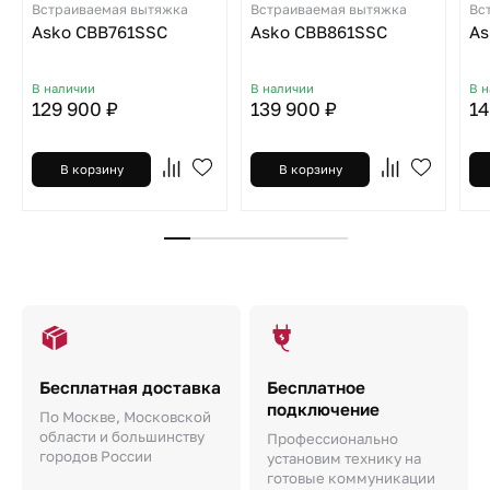
Встраиваемая вытяжка
Встраиваемая вытяжка
Вс
Asko CBB761SSC
Asko CBB861SSC
As
В наличии
В наличии
В 
129 900 ₽
139 900 ₽
14
В корзину
В корзину
Бесплатная доставка
Бесплатное
подключение
По Москве, Московской
области и большинству
Профессионально
городов России
установим технику на
готовые коммуникации