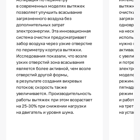
в современных моделях вытяжек
вытяжках 
позволяет улучшить всасывание
очистки в
загрязненного воздуха без
загрязнен
дополнительных затрат
одноврем
электроэнергии. Эта инновационная
на нескол
система очистки предусматривает
используе
забор воздуха через узкие отверстие
нужно не
по периметру корпуса вытяжки.
активации
Исследования показали, что возле
с увеличе
узких отверстий зона всасывания
и потребл
является более активной, чем возле
электроэн
отверстий другой формы,
моделей д
в результате создания вихревых
режима ог
потоков; скорость также
пятнадцат
увеличивается. Производительность
режим авт
работы вытяжек при этом возрастает
и работа 
на 25-30% при снижении нагрузки
на третье
на двигатель и уровня шума.
на устано