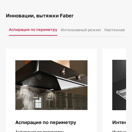
Инновации, вытяжки Faber
Аспирация по периметру
Интенсивный режим
Настенная вы
Аспирация по периметру
Интенс
Аспирация по периметру
Интенсив