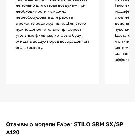
не только для отвода воздуха — при
Галогенны
необходимости их можно
модифика
переоборудовать для работы
и отличаю
в режиме рециркуляции. Для этого
действия.
нужно дополнительно приобрести
чувствите
угольные фильтры, которые будут
Достаточ
очищать воздух перед возвращением
люминесц
его в комнату.
светом и 
создания 
эффектов
Отзывы о модели Faber STILO SRM SX/SP
A120