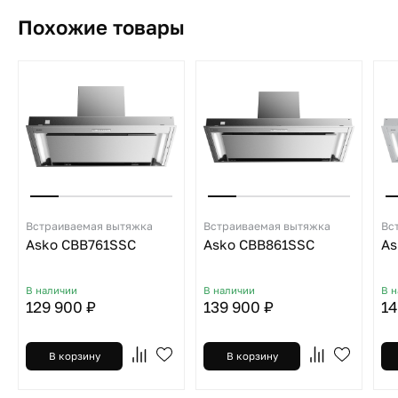
Похожие товары
Встраиваемая вытяжка
Встраиваемая вытяжка
Вс
Asko CBB761SSC
Asko CBB861SSC
As
В наличии
В наличии
В 
129 900 ₽
139 900 ₽
14
В корзину
В корзину