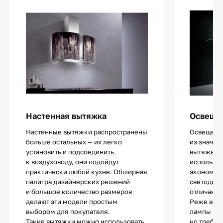
Настенная вытяжка
Освещен
Настенные вытяжки распространены
Освещение
больше остальных — их легко
из значи
установить и подсоединить
вытяжек.
к воздуховоду, они подойдут
использу
практически любой кухне. Обширная
экономич
палитра дизайнерских решений
светодио
и большое количество размеров
отличают
делают эти модели простым
Реже все
выбором для покупателя.
лампы нак
Такие вытяжки можно использовать
но требую