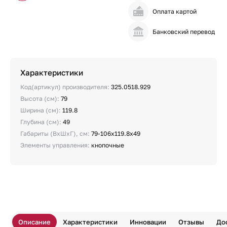
Оплата картой
Банковский перевод
Характеристики
Код(артикул) производителя:
325.0518.929
Высота (см):
79
Ширина (см):
119.8
Глубина (см):
49
Габариты (ВхШхГ), см:
79-106х119.8х49
Элементы управления:
кнопочные
Описание
Характеристики
Инновации
Отзывы
До