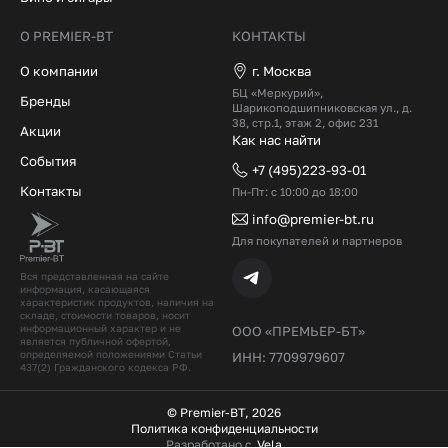
О PREMIER-BT
КОНТАКТЫ
О компании
г. Москва
БЦ «Меркурий»,
Бренды
Шарикоподшипниковская ул., д.
38, стр.1, этаж 2, офис 231
Акции
Как нас найти
События
+7 (495)223-93-01
Контакты
Пн-Пт: с 10:00 до 18:00
info@premier-bt.ru
Для покупателей и партнеров
Вся представленная на сайте
информация, касающаяся
характеристик продуктов, наличия на
складе, стоимости товаров, носит
информационный характер и не
ООО «ПРЕМЬЕР-БТ»
является публичной офертой,
определяемой положениями Статьи
ИНН: 7709979607
437(2) Гражданского кодекcа РФ.
© Premier-BT, 2026
Политика конфиденциальности
Разработано с
Vela