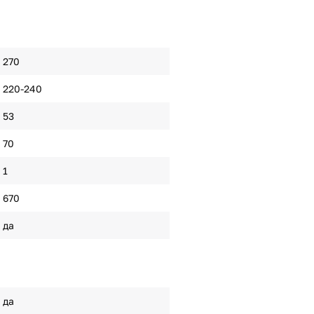
270
220-240
53
70
1
670
да
да