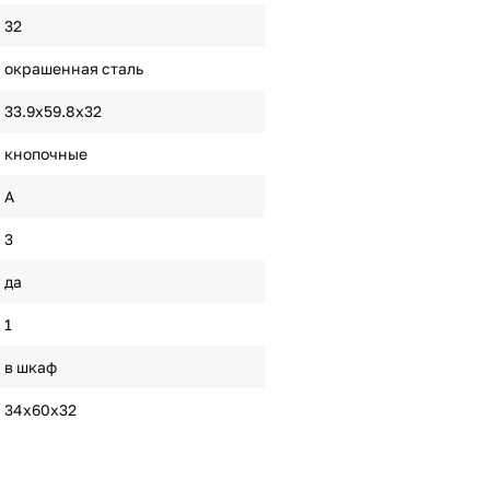
32
окрашенная сталь
33.9х59.8х32
кнопочные
A
3
да
1
в шкаф
34х60х32