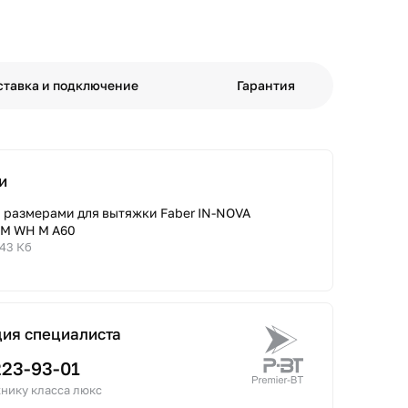
ставка и подключение
Гарантия
и
с размерами для вытяжки Faber IN-NOVA
M WH M A60
.43 Кб
ция специалиста
223-93-01
нику класса люкс