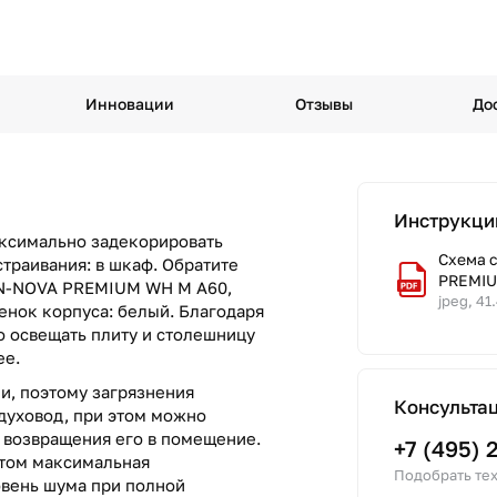
Инновации
Отзывы
До
Инструкци
аксимально задекорировать
Схема 
страивания: в шкаф. Обратите
PREMIU
 IN-NOVA PREMIUM WH M A60,
jpeg, 41
тенок корпуса: белый. Благодаря
 освещать плиту и столешницу
ее.
и, поэтому загрязнения
Консульта
духовод, при этом можно
т возвращения его в помещение.
+7 (495) 
этом максимальная
Подобрать тех
овень шума при полной