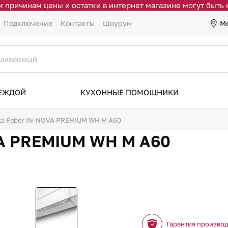
 причинам цены и остатки в интернет магазине могут быть
М
Подключение
Контакты
Шоурум
ДЕЖДОЙ
КУХОННЫЕ ПОМОЩНИКИ
а Faber IN-NOVA PREMIUM WH M A60
VA PREMIUM WH M A60
Гарантия произво