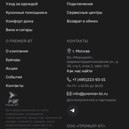
Уход за одеждой
Подключение
Кухонные помощники
Сервисные центры
Комфорт дома
Возврат и обмен
Вино и сигары
О PREMIER-BT
КОНТАКТЫ
О компании
г. Москва
БЦ «Меркурий»,
Бренды
Шарикоподшипниковская ул., д.
38, стр.1, этаж 2, офис 231
Акции
Как нас найти
События
+7 (495)223-93-01
Контакты
Пн-Пт: с 10:00 до 18:00
info@premier-bt.ru
Для покупателей и партнеров
Вся представленная на сайте
информация, касающаяся
характеристик продуктов, наличия на
складе, стоимости товаров, носит
информационный характер и не
ООО «ПРЕМЬЕР-БТ»
является публичной офертой,