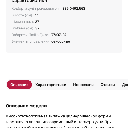
Характеристики
Код(артикул) производителя:
335.0492.563
Высота (см):
77
Ширина (см):
37
Глубина (см):
37
Габариты (ВхШхГ), см:
77х37х37
Элементы управления:
сенсорные
Описание
Характеристики
Инновации
Отзывы
До
Описание модели
Высокотехнологичная вытяжка цилиндрической формы
гармонично дополнит современный интерьер кухни. Три
скорости работы и интенсивный режим работы позволяют