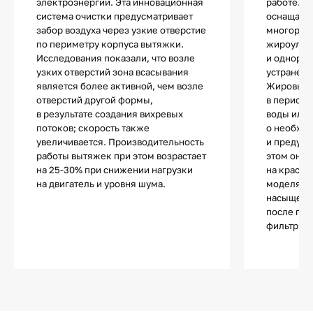
электроэнергии. Эта инновационная
работе. 
система очистки предусматривает
оснащаютс
забор воздуха через узкие отверстие
многораз
по периметру корпуса вытяжки.
жироулав
Исследования показали, что возле
и однора
узких отверстий зона всасывания
устранени
является более активной, чем возле
Жировые 
отверстий другой формы,
в периоди
в результате создания вихревых
воды или 
потоков; скорость также
о необход
увеличивается. Производительность
и предупр
работы вытяжек при этом возрастает
этом он м
на 25-30% при снижении нагрузки
на красны
на двигатель и уровня шума.
моделях 
насыщения
после пол
фильтр не