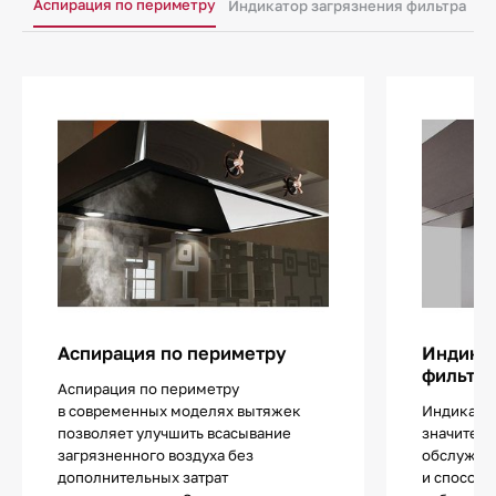
Аспирация по периметру
Индикатор загрязнения фильтра
И
Аспирация по периметру
Индикат
фильтр
Аспирация по периметру
в современных моделях вытяжек
Индикатор
позволяет улучшить всасывание
значитель
загрязненного воздуха без
обслужив
дополнительных затрат
и способс