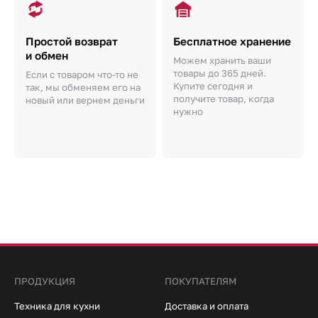
Простой возврат
Бесплатное хранение
и обмен
Можем хранить ваши
товары до 365 дней.
Если с товаром что-то не
Купите сегодня и
так, мы обменяем его на
получите товар, когда
новый или вернем деньги
нужно
ПРОДУКЦИЯ
ПОКУПАТЕЛЯМ
Техника для кухни
Доставка и оплата