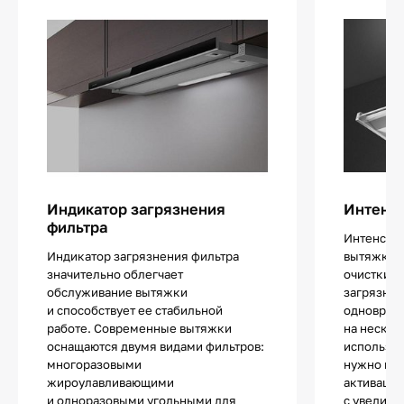
Индикатор загрязнения
Интенс
фильтра
Интенсив
Индикатор загрязнения фильтра
вытяжках 
значительно облегчает
очистки в
обслуживание вытяжки
загрязнен
и способствует ее стабильной
одноврем
работе. Современные вытяжки
на нескол
оснащаются двумя видами фильтров:
используе
многоразовыми
нужно не
жироулавливающими
активации
и одноразовыми угольными для
с увеличе