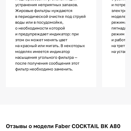
устранения неприятных запахов.
и потребл
Жировые фильтры нуждаются
электроэн
в периодической очистке под струей
моделей д
воды или в посудомойке,
режима ог
о необходимости которой
пятнадцат
и предупреждает индикатор: при
режим авт
этом он может менять цвет
и работа 
на красный или мигать. В некоторых
на третье
моделях имеется индикатор
на устано
насыщения угольного фильтра —
после получения сообщения этот
фильтр необходимо заменить.
Отзывы о модели Faber COCKTAIL BK A80