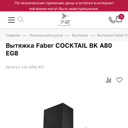
По техническим причинам цены и остатки в интернет
магазине могут быть неактуальными.
0
Главная
Техника для кухни
Вытяжки
Вытяжка Faber 
Вытяжка Faber COCKTAIL BK A80
EG8
Артикул: 110.0252.427