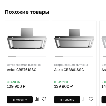
Похожие товары
Встраиваемая вытяжка
Встраиваемая вытяжка
Вс
Asko CBB761SSC
Asko CBB861SSC
As
В наличии
В наличии
В 
129 900 ₽
139 900 ₽
14
В корзину
В корзину