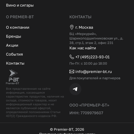
Вино и сигары
О PREMIER-BT
КОНТАКТЫ
О компании
г. Москва
БЦ «Меркурий»,
Бренды
Шарикоподшипниковская ул., д.
38, стр.1, этаж 2, офис 231
Акции
Как нас найти
События
+7 (495)223-93-01
Контакты
Пн-Пт: с 10:00 до 18:00
info@premier-bt.ru
Для покупателей и партнеров
Вся представленная на сайте
информация, касающаяся
характеристик продуктов, наличия на
складе, стоимости товаров, носит
информационный характер и не
ООО «ПРЕМЬЕР-БТ»
является публичной офертой,
определяемой положениями Статьи
ИНН: 7709979607
437(2) Гражданского кодекcа РФ.
© Premier-BT, 2026