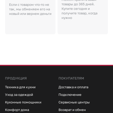
товары до 365 дней.
Если с товаром что-то не
Купите сегодня и
так, мы обменяем его на
получите товар, когда
новый или вернем деньги
нужно
ПРОДУКЦИЯ
ПОКУПАТЕЛЯМ
Техника для кухни
Доставка и оплата
Уход за одеждой
Подключение
Кухонные помощники
Сервисные центры
Комфорт дома
Возврат и обмен