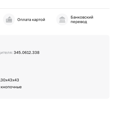
Банковский
и
Оплата картой
перевод
дителя:
345.0612.338
130х43х43
:
кнопочные