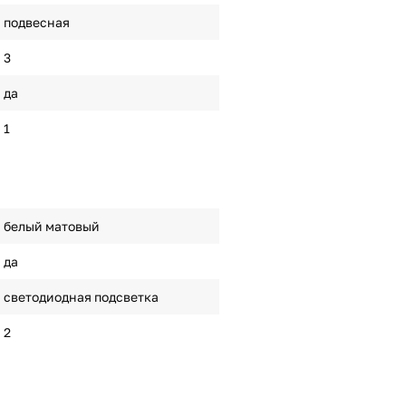
подвесная
3
да
1
белый матовый
да
светодиодная подсветка
2