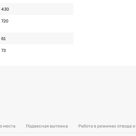
430
720
61
73
о места
Подвесная вытяжка
Работа в режимах отвода 