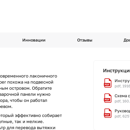
Инновации
Отзывы
До
Инструкци
современного лаконичного
Инстру
aber похожа на подвесной
pdf, 191
нным островом. Обратите
 варочной панели нужно
Схема 
ора, чтобы он работал
pdf, 160
ревом.
Руково
оторый эффективно собирает
pdf, 625
пные, так и мелкие.
тр для перевода вытяжки