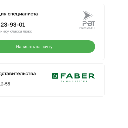
ция специалиста
223-93-01
нику класса люкс
Написать на почту
дставительства
12-55