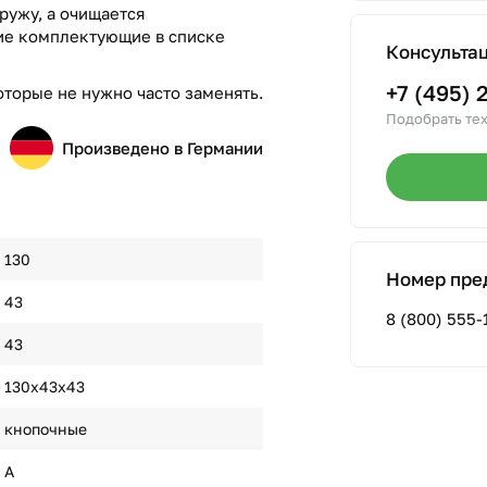
ружу, а очищается
щие комплектующие в списке
Консульта
+7 (495) 
оторые не нужно часто заменять.
Подобрать тех
Произведено в Германии
130
Номер пре
43
8 (800) 555-
43
130х43х43
кнопочные
A