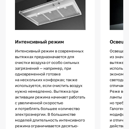
Интенсивный режим
Освещен
Интенсивный режим в современных
Освещение
вытяжках предназначается для
из значи
очистки воздуха от особо сильных
вытяжек.
загрязнений — например, при
использу
одновременной готовке
экономич
на нескольких конфорках; также
светодио
используется, если очистить воздух
отличают
нужно немедленно. Вытяжка при
Реже все
активации режима начинает работать
лампы нак
с увеличенной скоростью
но требую
и потреблять большее количество
Галогенны
электроэнергии. В большинстве
модифика
моделей длительность интенсивного
и отличаю
режима ограничивается десятью-
действия.