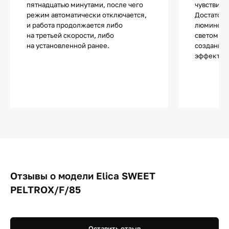
пятнадцатью минутами, после чего
чувствите
режим автоматически отключается,
Достаточ
и работа продолжается либо
люминесц
на третьей скорости, либо
светом и 
на установленной ранее.
создания 
эффектов
Отзывы о модели Elica SWEET
PELTROX/F/85
Оставить отзыв