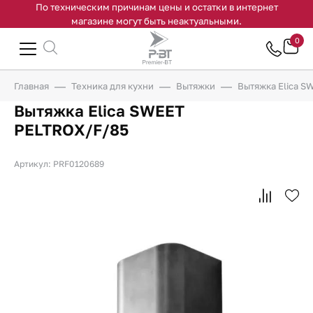
По техническим причинам цены и остатки в интернет
магазине могут быть неактуальными.
0
Главная
Техника для кухни
Вытяжки
Вытяжка Elica 
Вытяжка Elica SWEET
PELTROX/F/85
Артикул: PRF0120689