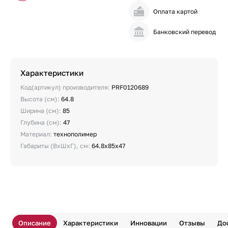
Оплата картой
Банковский перевод
Характеристики
Код(артикул) производителя:
PRF0120689
Высота (см):
64.8
Ширина (см):
85
Глубина (см):
47
Материал:
технополимер
Габариты (ВхШхГ), см:
64.8x85x47
Описание
Характеристики
Инновации
Отзывы
До